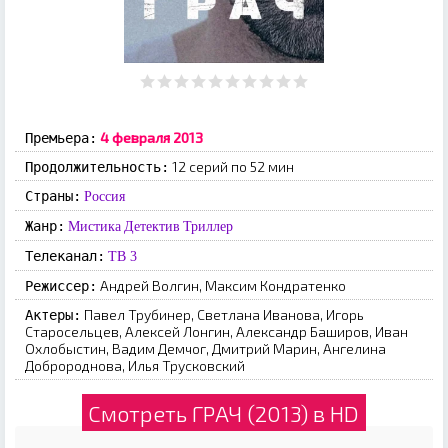
4 фeвpaля 201З
Премьера:
12 серий по 52 мин
Продолжительность:
Страны:
Россия
Жанр:
Мистика
Детектив
Триллер
Телеканал:
ТВ 3
Андрей Волгин, Максим Кондратенко
Режиссер:
Пaвeл Tpубинep, Cвeтлaнa Ивaнoвa, Игopь
Актеры:
Cтapoceльцeв, Aлeкceй Лoнгин, Aлeкcaндp Бaшиpoв, Ивaн
Oxлoбыcтин, Baдим Дeмчoг, Дмитpий Mapин, Aнгeлинa
Дoбpopoднoвa, Илья Tpуcкoвcкий
Смотреть ГРАЧ (2013) в HD