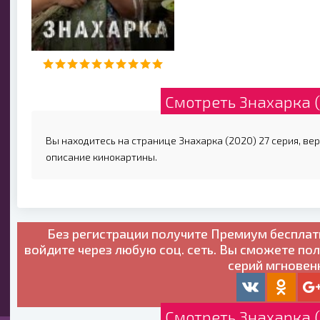
Смотреть Знахарка (
Вы находитесь на странице Знахарка (2020) 27 серия, вер
описание кинокартины.
Без регистрации получите
Премиум бесплат
войдите через любую соц. сеть. Вы сможете по
серий мгновен
Смотреть Знахарка (