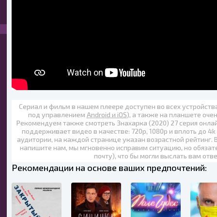
Сериал и фильм в нашем плеере доступен во всех устройст
под управлением
Android и iOS
), а также на планшете оче
Рекомендуем также
смотреть Знахарка (2020) 27 серия онла
поддерживает видео в качестве:
720p
,
1080p
и вплоть до
4k
аудитории, на каждой странице указан возрастной рейтинг. 
напишите нам, мы мгновенно исправим ситуацию, но обязат
почту), что бы могли выслать вам отв
Рекомендации на основе ваших предпочтений: