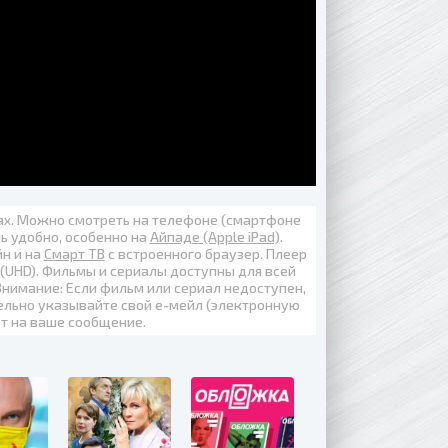
вах. Можно смотреть на телефоне (смартфоне
нь удобно, особенно на
Айпаде (Apple iPad)
.
йн
и на
Смарт ТВ
с встроенного браузер. Плеер
 (UHD)
. Фильмы и сериалы доступны для всей
Внимание: Если фильм или сериал недоступен,
ельно указывайте свой е-мейл (электронную
ет на ваше сообщение.