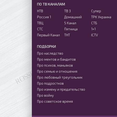
ПО ТВ КАНАЛАМ
НТВ
ТВ 3
Супер
Россия 1
Домашний
ТРК Украина
ТВЦ
5 Канал
СТБ
СТС
Пятница
1+1
Первый Канал
ТНТ
ICTV
ПОДБОРКИ
Про наследство
Про ментов и бандитов
Про психов, маньяков
Про семью и отношения
Про любовный треугольник
Про подростков
Про измену и предательство
Про войну
Про советское время