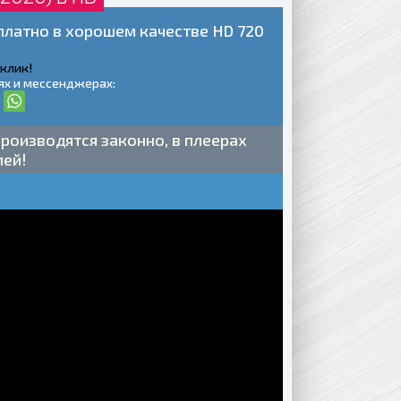
сплатно в хорошем качестве HD 720
 клик!
ях и мессенджерах:
роизводятся законно, в плеерах
лей!