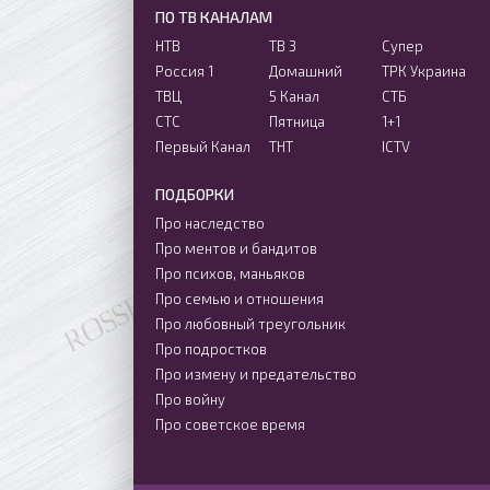
ПО ТВ КАНАЛАМ
НТВ
ТВ 3
Супер
Россия 1
Домашний
ТРК Украина
ТВЦ
5 Канал
СТБ
СТС
Пятница
1+1
Первый Канал
ТНТ
ICTV
ПОДБОРКИ
Про наследство
Про ментов и бандитов
Про психов, маньяков
Про семью и отношения
Про любовный треугольник
Про подростков
Про измену и предательство
Про войну
Про советское время