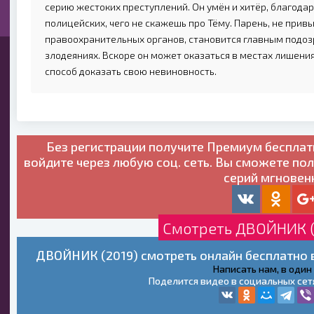
серию жестоких преступлений. Он умён и хитёр, благодар
полицейских, чего не скажешь про Тёму. Парень, не прив
правоохранительных органов, становится главным под
злодеяниях. Вскоре он может оказаться в местах лишени
способ доказать свою невиновность.
Без регистрации получите
Премиум бесплат
войдите через любую соц. сеть. Вы сможете по
серий мгновен
Смотреть ДВОЙНИК (
ДВОЙНИК (2019) смотреть онлайн бесплатно в
Написать нам, в один
Поделится видео в социальных сет