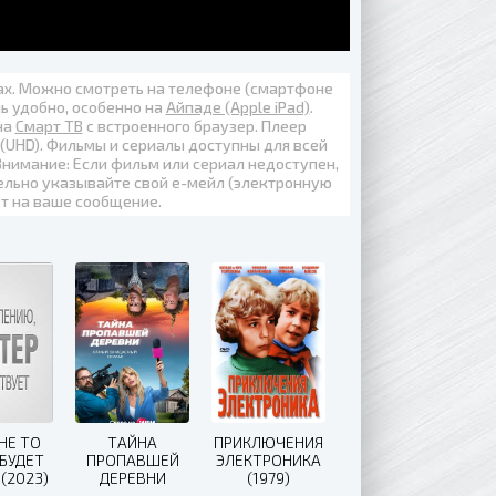
вах. Можно смотреть на телефоне (смартфоне
нь удобно, особенно на
Айпаде (Apple iPad)
.
на
Смарт ТВ
с встроенного браузер. Плеер
 (UHD)
. Фильмы и сериалы доступны для всей
Внимание: Если фильм или сериал недоступен,
ельно указывайте свой е-мейл (электронную
ет на ваше сообщение.
 НЕ ТО
ТАЙНА
ПРИКЛЮЧЕНИЯ
БУДЕТ
ПРОПАВШЕЙ
ЭЛЕКТРОНИКА
 (2023)
ДЕРЕВНИ
(1979)
(2023)