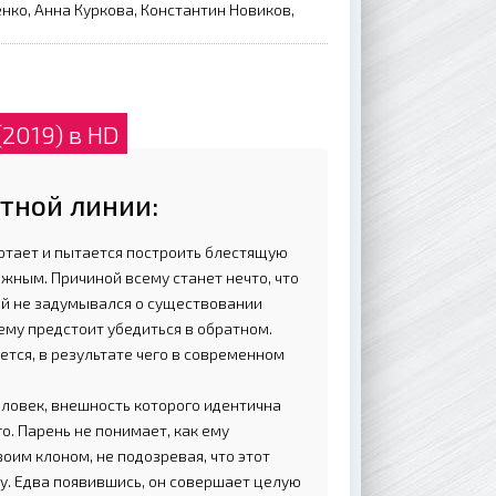
нко, Анна Куркова, Константин Новиков,
2019) в HD
тной линии:
отает и пытается построить блестящую
ажным. Причиной всему станет нечто, что
ой не задумывался о существовании
ему предстоит убедиться в обратном.
тся, в результате чего в современном
человек, внешность которого идентична
о. Парень не понимает, как ему
оим клоном, не подозревая, что этот
у. Едва появившись, он совершает целую