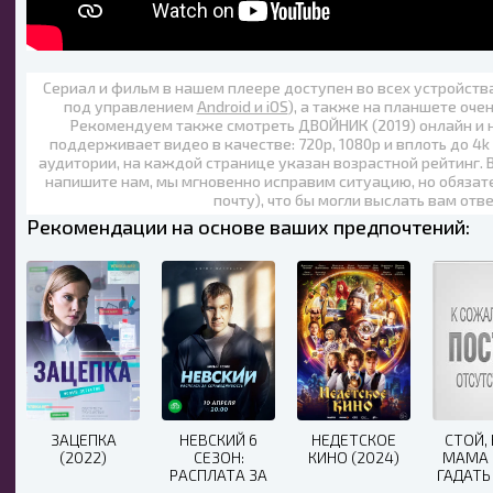
Сериал и фильм в нашем плеере доступен во всех устройст
под управлением
Android и iOS
), а также на планшете оче
Рекомендуем также
смотреть ДВОЙНИК (2019) онлайн
и 
поддерживает видео в качестве:
720p
,
1080p
и вплоть до
4k
аудитории, на каждой странице указан возрастной рейтинг. 
напишите нам, мы мгновенно исправим ситуацию, но обязат
почту), что бы могли выслать вам отв
Рекомендации на основе ваших предпочтений:
ЗАЦЕПКА
НЕВСКИЙ 6
НЕДЕТСКОЕ
СТОЙ,
(2022)
СЕЗОН:
КИНО (2024)
МАМА 
РАСПЛАТА ЗА
ГАДАТЬ
СПРАВЕДЛИВОСТЬ