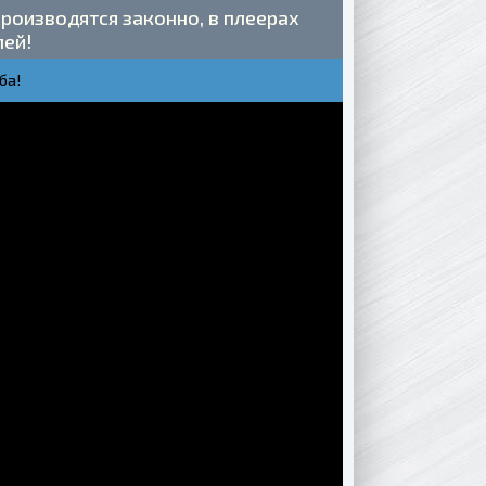
роизводятся законно, в плеерах
лей!
ба!