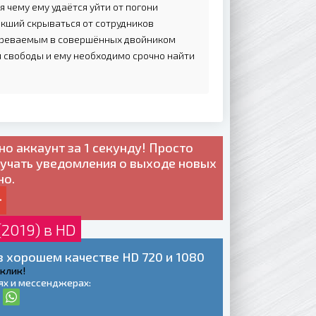
я чему ему удаётся уйти от погони
ыкший скрываться от сотрудников
озреваемым в совершённых двойником
я свободы и ему необходимо срочно найти
но
аккаунт за 1 секунду! Просто
лучать уведомления о выходе новых
но.
2019) в HD
 хорошем качестве HD 720 и 1080
 клик!
ях и мессенджерах: