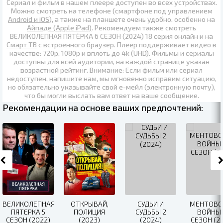
Сериал и фильм в нашем плеере доступен во всех устройствах.
Можно смотреть на телефоне (смартфоне под управлением
Android и iOS
), а также на планшете очень удобно, особенно на
Айпаде (Apple iPad)
. Рекомендуем также
смотреть
ВЕЛИКОЛЕПНАЯ ПЯТЁРКА 6 СЕЗОН (2024) 18 серия онлайн
и на
Смарт ТВ
с встроенного браузер. Плеер поддерживает видео в
качестве:
720p
,
1080p
и вплоть до
4k (UHD)
. Фильмы и сериалы
доступны для всей аудитории, на каждой странице указан
возрастной рейтинг. Внимание: Если фильм или сериал
недоступен, напишите нам, мы мгновенно исправим ситуацию,
но обязательно указывайте свой е-мейл (электронную почту),
что бы могли выслать вам ответ на ваше сообщение.
Рекомендации на основе ваших предпочтений:
ВЕЛИКОЛЕПНАЯ
ОТКРЫВАЙ,
СУДЬИ И
МЕНТОВС
ПЯТЕРКА 5
ПОЛИЦИЯ
СУДЬБЫ 2
ВОЙНЫ 
СЕЗОН (2022)
(2023)
(2024)
СЕЗОН (20