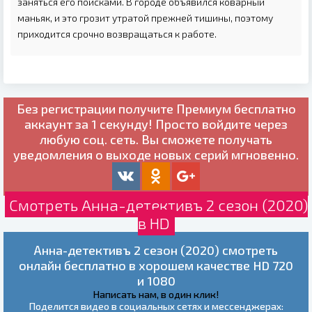
заняться его поисками. В городе объявился коварный
маньяк, и это грозит утратой прежней тишины, поэтому
приходится срочно возвращаться к работе.
Без регистрации получите
Премиум бесплатно
аккаунт за 1 секунду! Просто войдите через
любую соц. сеть. Вы сможете получать
уведомления о выходе новых серий мгновенно.
Смотреть Анна-детективъ 2 сезон (2020)
в HD
Анна-детективъ 2 сезон (2020) смотреть
онлайн бесплатно в хорошем качестве HD 720
и 1080
Написать нам, в один клик!
Поделится видео в социальных сетях и мессенджерах: