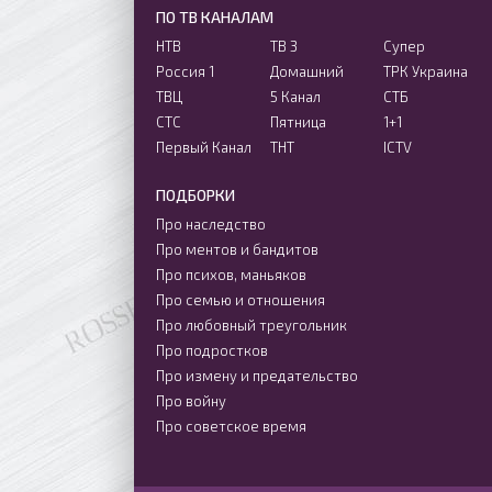
ПО ТВ КАНАЛАМ
НТВ
ТВ 3
Супер
Россия 1
Домашний
ТРК Украина
ТВЦ
5 Канал
СТБ
СТС
Пятница
1+1
Первый Канал
ТНТ
ICTV
ПОДБОРКИ
Про наследство
Про ментов и бандитов
Про психов, маньяков
Про семью и отношения
Про любовный треугольник
Про подростков
Про измену и предательство
Про войну
Про советское время