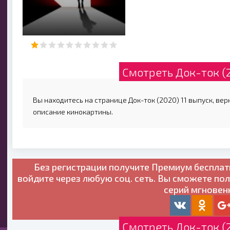
Смотреть Док-ток (
Вы находитесь на странице Док-ток (2020) 11 выпуск, вер
описание кинокартины.
Без регистрации получите
Премиум бесплат
войдите через любую соц. сеть. Вы сможете по
серий мгновен
Смотреть Док-ток (