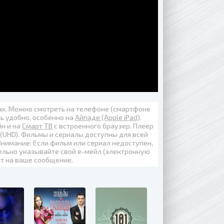
вах. Можно смотреть на телефоне (смартфоне
нь удобно, особенно на
Айпаде (Apple iPad)
.
йн
и на
Смарт ТВ
с встроенного браузер. Плеер
 (UHD)
. Фильмы и сериалы доступны для всей
Внимание: Если фильм или сериал недоступен,
ельно указывайте свой е-мейл (электронную
ет на ваше сообщение.