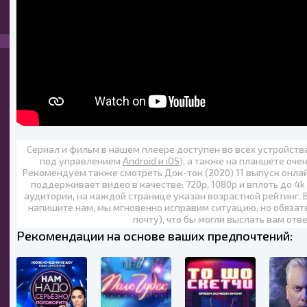
Сериал и фильм в нашем плеере доступен во всех устройст
под управлением
Android и iOS
), а также на планшете оче
Рекомендуем также
смотреть Док-ток (2020) 11 выпуск онла
поддерживает видео в качестве:
720p
,
1080p
и вплоть до
4k
аудитории, на каждой странице указан возрастной рейтинг. 
напишите нам, мы мгновенно исправим ситуацию, но обязат
почту), что бы могли выслать вам отв
Рекомендации на основе ваших предпочтений: