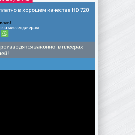
сплатно в хорошем качестве HD 720
 клик!
ях и мессенджерах:
роизводятся законно, в плеерах
лей!