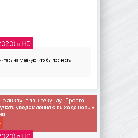
2020) в HD
нитесь на главную, что бы прочесть
но
аккаунт за 1 секунду! Просто
лучать уведомления о выходе новых
но.
2020) в HD