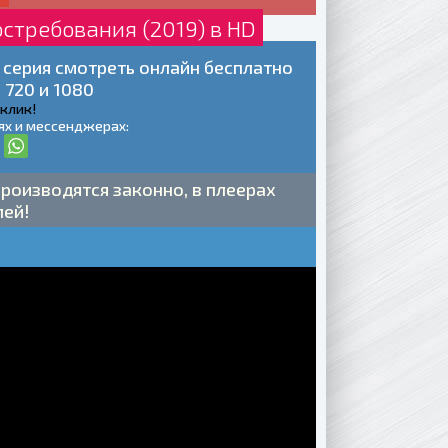
остребования (2019) в HD
3 серия смотреть онлайн бесплатно
 720 и 1080
 клик!
ях и мессенджерах:
роизводятся законно, в плеерах
лей!