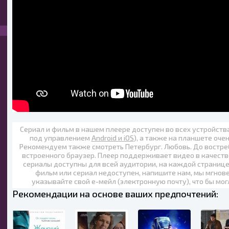
Сериал и фильм в нашем плеере доступен во всех устройст
под управлением
Android и iOS
), а также на планшете оче
Рекомендуем также
смотреть Петербург. Любовь. До востре
встроенного браузер. Плеер поддерживает видео в качеств
сериалы доступны для всей аудитории, на каждой странице
фильм или сериал недоступен, напишите нам, мы мгнов
указывайте свой е-мейл (электронную почту), что бы мог
Рекомендации на основе ваших предпочтений: