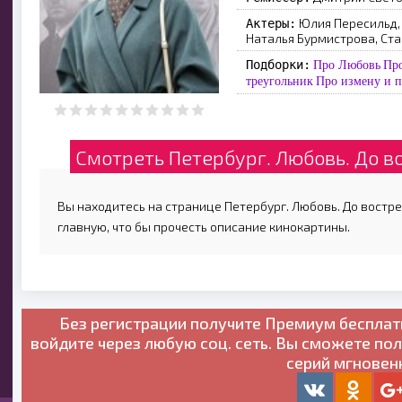
Юлия Пересильд, 
Актеры:
Наталья Бурмистрова, Ст
Подборки:
Про Любовь
Пр
треугольник
Про измену и п
Смотреть Петербург. Любовь. До в
Вы находитесь на странице Петербург. Любовь. До востре
главную, что бы прочесть описание кинокартины.
Без регистрации получите
Премиум бесплат
войдите через любую соц. сеть. Вы сможете по
серий мгновен