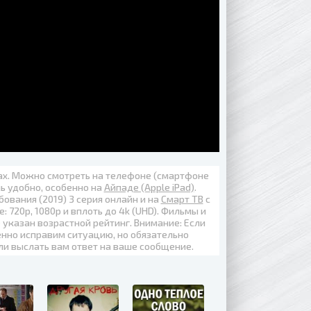
вах. Можно смотреть на телефоне (смартфоне
нь удобно, особенно на
Айпаде (Apple iPad)
.
бования (2019) 3 серия онлайн
и на
Смарт ТВ
с
е:
720p
,
1080p
и вплоть до
4k (UHD)
. Фильмы и
 указан возрастной рейтинг. Внимание: Если
енно исправим ситуацию, но обязательно
ли выслать вам ответ на ваше сообщение.