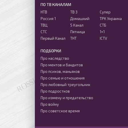
ПО ТВ КАНАЛАМ
НТВ
ТВ 3
Супер
Россия 1
Домашний
ТРК Украина
ТВЦ
5 Канал
СТБ
СТС
Пятница
1+1
Первый Канал
ТНТ
ICTV
ПОДБОРКИ
Про наследство
Про ментов и бандитов
Про психов, маньяков
Про семью и отношения
Про любовный треугольник
Про подростков
Про измену и предательство
Про войну
Про советское время