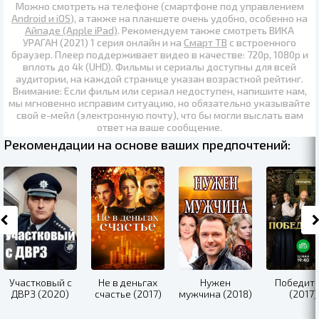
Можно смотреть на телефоне (смартфоне под управлением
Android и iOS
), а также на планшете очень удобно, особенно на
Айпаде (Apple iPad)
. Рекомендуем также
смотреть ВИКА
УРАГАН (2021) 1 серия онлайн
и на
Смарт ТВ
с встроенного
браузер. Плеер поддерживает видео в качестве:
720p
,
1080p
и
вплоть до
4k (UHD)
. Фильмы и сериалы доступны для всей
аудитории, на каждой странице указан возрастной рейтинг.
Внимание: Если фильм или сериал недоступен, напишите нам,
мы мгновенно исправим ситуацию, но обязательно указывайте
свой е-мейл (электронную почту), что бы могли выслать вам
ответ на ваше сообщение.
Рекомендации на основе ваших предпочтений:
Участковый с
Не в деньгах
Нужен
Победит
ДВРЗ (2020)
счастье (2017)
мужчина (2018)
(2017)