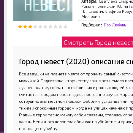
Светлана Смирно
Актеры:
Роман Полянский, Юлия Га
Пляшкевич, Глафира Козул
Милюхин
Подборки:
Про Любовь
Смотреть Город невест
Город невест (2020) описание 
Все девушки на планете мечтают прожить самый счастли
мужчиной. Подготовка к торжеству занимает немало вре
лучшее платье, собрать всех близких и родных людей, чт
считается городом невест, здесь постоянно звучат марш
сотрудницами местной ткацкой фабрики, устраивая личн
тихим и спокойным городом, когда на улицах начинают п
Главные герои тесно между собой связаны, стараясь спр
жизнь. Невинного человека обвиняют в убийстве, и прихо
настоящего убийцу.