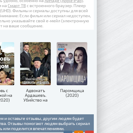
нь удобно, особенно на
Айпаде (Apple iPad)
.
и на
Смарт ТВ
с встроенного браузер. Плеер
 (UHD)
. Фильмы и сериалы доступны для всей
Внимание: Если фильм или сериал недоступен,
ельно указывайте свой е-мейл (электронную
ет на ваше сообщение.
вь с
Адвокатъ
Паромщица
кой на
Ардашевъ.
(2020)
2020)
Убийство на
водах (2020)
ем и оставьте отзывы, другим людям будет
ства. Отзывы помогают людям выбрать сериал
ть или поделится впечатлениями.