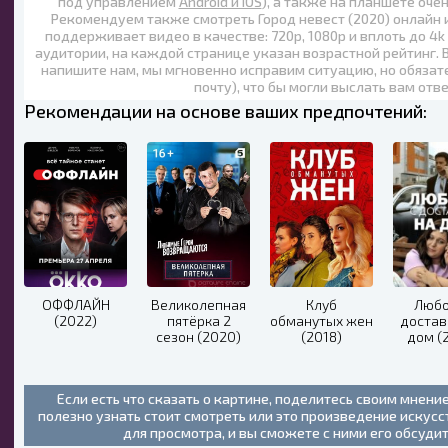
под управлением
Android и iOS
), а также на планшете оче
Рекомендуем также
смотреть Город невест (2020) онлайн
поддерживает видео в качестве:
720p
,
1080p
и вплоть до
4k
аудитории, на каждой странице указан возрастной рейтинг. 
напишите нам, мы мгновенно исправим ситуацию, но обязат
почту), что бы могли выслать вам отв
Рекомендации на основе ваших предпочтений:
ОФФЛАЙН
Великолепная
Клуб
Любо
(2022)
пятёрка 2
обманутых жен
достав
сезон (2020)
(2018)
дом (
Если есть что сказать о картине, поделитесь своим мнени
полезно узнать стоит смотреть или это произведение искус
для просмотра, и вы сможете с ними его обсуди