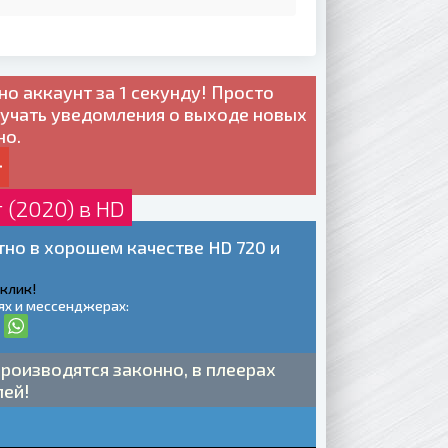
но
аккаунт за 1 секунду! Просто
лучать уведомления о выходе новых
но.
 (2020) в HD
тно в хорошем качестве HD 720 и
 клик!
ях и мессенджерах:
роизводятся законно, в плеерах
лей!