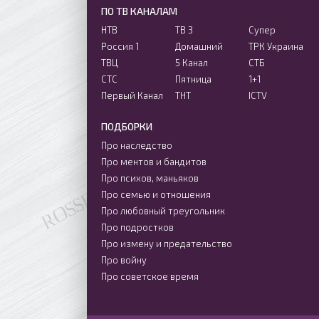
ПО ТВ КАНАЛАМ
НТВ
ТВ 3
Супер
Россия 1
Домашний
ТРК Украина
ТВЦ
5 Канал
СТБ
СТС
Пятница
1+1
Первый Канал
ТНТ
ICTV
ПОДБОРКИ
Про наследство
Про ментов и бандитов
Про психов, маньяков
Про семью и отношения
Про любовный треугольник
Про подростков
Про измену и предательство
Про войну
Про советское время