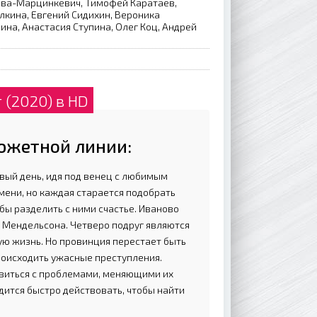
ва-Марцинкевич, Тимофей Каратаев,
лкина, Евгений Сидихин, Вероника
ина, Анастасия Ступина, Олег Коц, Андрей
 (2020) в HD
сюжетной линии:
вый день, идя под венец с любимым
мени, но каждая старается подобрать
обы разделить с ними счастье. Иваново
и Мендельсона. Четверо подруг являются
ую жизнь. Но провинция перестает быть
роисходить ужасные преступления.
авиться с проблемами, меняющими их
дится быстро действовать, чтобы найти