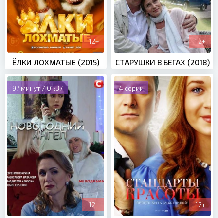
12+
12+
ЁЛКИ ЛОХМАТЫЕ (2015)
СТАРУШКИ В БЕГАХ (2018)
97 минут / 01:37
4 серии
12+
12+