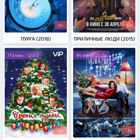
6+
16+
ПУРГА (2018)
ПРИЛИЧНЫЕ ЛЮДИ (2015)
113 мин. / 01:53
94 мин. / 01:34
12+
12+