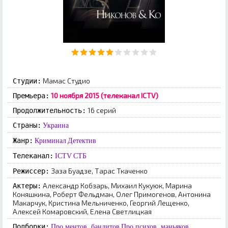
Мамас Студио
Студии:
10 ноября 2015 (телеканал ICTV)
Премьера:
16 серий
Продолжительность:
Страны:
Украина
Жанр:
Криминал
Детектив
Телеканал:
ICTV
СТБ
Заза Буадзе, Тарас Ткаченко
Режиссер:
Александр Кобзарь, Михаил Кукуюк, Марина
Актеры:
Коняшкина, Роберт Фельдман, Олег Примогенов, Антонина
Макарчук, Кристина Мельниченко, Георгий Лещенко,
Алексей Комаровский, Елена Светлицкая
Подборки:
Про ментов, бандитов
Про психов, маньяков