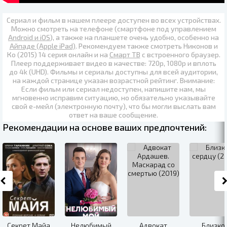
Сериал и фильм в нашем плеере доступен во всех устройствах.
Можно смотреть на телефоне (смартфоне под управлением
Android и iOS
), а также на планшете очень удобно, особенно на
Айпаде (Apple iPad)
. Рекомендуем также
смотреть Никонов и
Ко (2015) 14 серия онлайн
и на
Смарт ТВ
с встроенного браузер.
Плеер поддерживает видео в качестве:
720p
,
1080p
и вплоть
до
4k (UHD)
. Фильмы и сериалы доступны для всей аудитории,
на каждой странице указан возрастной рейтинг. Внимание:
Если фильм или сериал недоступен, напишите нам, мы
мгновенно исправим ситуацию, но обязательно указывайте
свой е-мейл (электронную почту), что бы могли выслать вам
ответ на ваше сообщение.
Рекомендации на основе ваших предпочтений:
Секрет Майа
Нелюбимый
Адвокат
Близко 