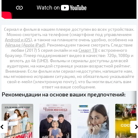
Сериал и фильм в нашем плеере доступен во всех устройствах.
Можно смотреть на телефоне (смартфоне под управлением
Android и iOS
), а также на планшете очень удобно, особенно на
Айпаде (Apple iPad)
. Рекомендуем также
смотреть Следствие
любви (2017) 5 серия онлайн
и на
Смарт ТВ
с встроенного
браузер. Плеер поддерживает видео в качестве:
720p
,
1080p
и
вплоть до
4k (UHD)
. Фильмы и сериалы доступны для всей
аудитории, на каждой странице указан возрастной рейтинг.
Внимание: Если фильм или сериал недоступен, напишите нам,
мы мгновенно исправим ситуацию, но обязательно указывайте
свой е-мейл (электронную почту), что бы могли выслать вам
ответ на ваше сообщение.
Рекомендации на основе ваших предпочтений: