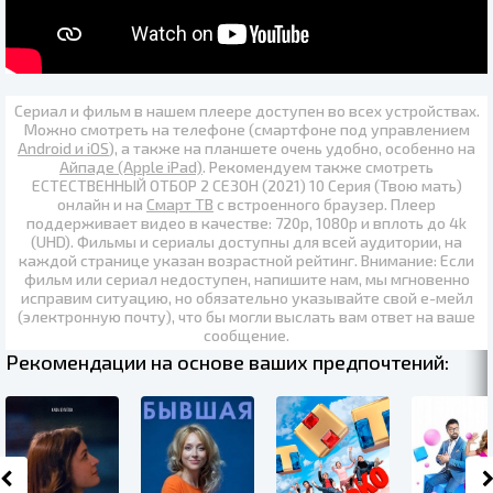
Сериал и фильм в нашем плеере доступен во всех устройствах.
Можно смотреть на телефоне (смартфоне под управлением
Android и iOS
), а также на планшете очень удобно, особенно на
Айпаде (Apple iPad)
. Рекомендуем также
смотреть
ЕСТЕСТВЕННЫЙ ОТБОР 2 СЕЗОН (2021) 10 Серия (Твою мать)
онлайн
и на
Смарт ТВ
с встроенного браузер. Плеер
поддерживает видео в качестве:
720p
,
1080p
и вплоть до
4k
(UHD)
. Фильмы и сериалы доступны для всей аудитории, на
каждой странице указан возрастной рейтинг. Внимание: Если
фильм или сериал недоступен, напишите нам, мы мгновенно
исправим ситуацию, но обязательно указывайте свой е-мейл
(электронную почту), что бы могли выслать вам ответ на ваше
сообщение.
Рекомендации на основе ваших предпочтений: