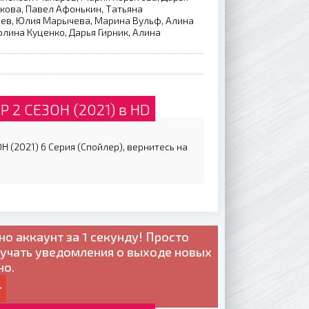
кова, Павел Афонькин, Татьяна
ьев, Юлия Марычева, Марина Вульф, Алина
олина Куценко, Дарья Гирник, Алина
2 СЕЗОН (2021) в HD
(2021) 6 Серия (Спойлер), вернитесь на
но
аккаунт за 1 секунду! Просто
лучать уведомления о выходе новых
но.