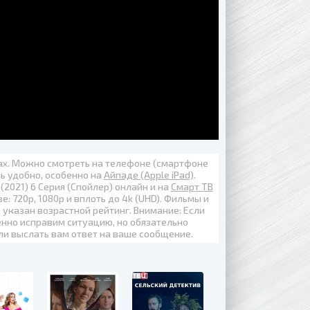
вах. Можно смотреть на телефоне (смартфоне
нь удобно, особенно на
Айпаде (Apple iPad)
.
2021) 6 Серия (Спойлер) онлайн
и на
Смарт ТВ
ве:
720p
,
1080p
и вплоть до
4k (UHD)
. Фильмы и
 указан возрастной рейтинг. Внимание: Если
енно исправим ситуацию, но обязательно
ли выслать вам ответ на ваше сообщение.