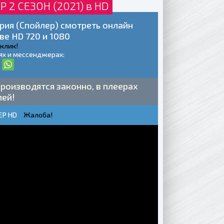
2 СЕЗОН (2021) в HD
ия (Спойлер) смотреть онлайн
ве HD 720 и 1080
 клик!
ях и мессенджерах:
роизводятся законно, в плеерах
лей!
ЕР HD
Жалоба!