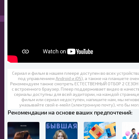
Сериал и фильм в нашем плеере доступен во всех устройст
под управлением
Android и iOS
), а также на планшете оче
Рекомендуем также
смотреть ЕСТЕСТВЕННЫЙ ОТБОР 2 СЕЗОН (
с встроенного браузер. Плеер поддерживает видео в качест
сериалы доступны для всей аудитории, на каждой странице
фильм или сериал недоступен, напишите нам, мы мгнов
указывайте свой е-мейл (электронную почту), что бы мог
Рекомендации на основе ваших предпочтений: