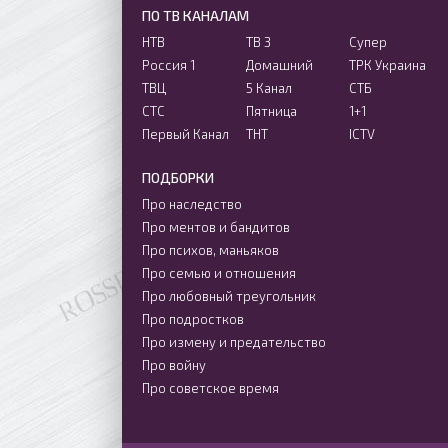
ПО ТВ КАНАЛАМ
НТВ
ТВ 3
Супер
Россия 1
Домашний
ТРК Украина
ТВЦ
5 Канал
СТБ
СТС
Пятница
1+1
Первый Канал
ТНТ
ICTV
ПОДБОРКИ
Про наследство
Про ментов и бандитов
Про психов, маньяков
Про семью и отношения
Про любовный треугольник
Про подростков
Про измену и предательство
Про войну
Про советское время