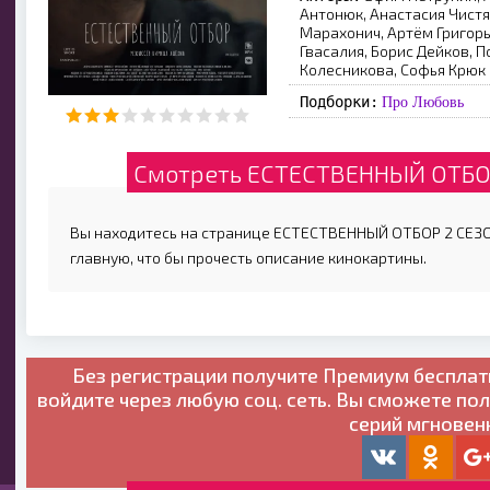
Антонюк, Анастасия Чистя
Марахонич, Артём Григор
Гвасалия, Борис Дейков, П
Колесникова, Софья Крюк
Подборки:
Про Любовь
Смотреть ЕСТЕСТВЕННЫЙ ОТБОР 
Вы находитесь на странице ЕСТЕСТВЕННЫЙ ОТБОР 2 СЕЗОН 
главную, что бы прочесть описание кинокартины.
Без регистрации получите
Премиум бесплат
войдите через любую соц. сеть. Вы сможете по
серий мгновен