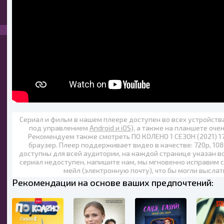
Сериал и фильм в нашем плеере доступен во всех устройст
под управлением
Android и iOS
), а также на планшете оче
Рекомендуем также
смотреть ПО КОЛЕНО 1 СЕЗОН (2021) 1
браузер. Плеер поддерживает видео в качестве:
720p
,
108
доступны для всей аудитории, на каждой странице указан в
сериал недоступен, напишите нам, мы мгновенно исправим с
мейл (электронную почту), что бы могли выслат
Рекомендации на основе ваших предпочтений: