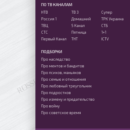
ПО ТВ КАНАЛАМ
НТВ
ТВ 3
Супер
Россия 1
Домашний
ТРК Украина
ТВЦ
5 Канал
СТБ
СТС
Пятница
1+1
Первый Канал
ТНТ
ICTV
ПОДБОРКИ
Про наследство
Про ментов и бандитов
Про психов, маньяков
Про семью и отношения
Про любовный треугольник
Про подростков
Про измену и предательство
Про войну
Про советское время