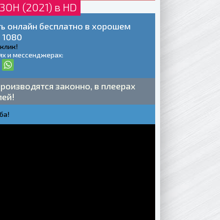
ЗОН (2021) в HD
ть онлайн бесплатно в хорошем
 1080
 клик!
ях и мессенджерах:
роизводятся законно, в плеерах
лей!
ба!