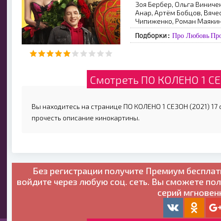
Зоя Бербер, Ольга Виниче
Анар, Артём Бобцов, Вяче
Чипиженко, Роман Маякин
Подборки:
Про Любовь
Пр
Смотреть ПО КОЛЕНО 1 СЕ
Вы находитесь на странице ПО КОЛЕНО 1 СЕЗОН (2021) 17 с
прочесть описание кинокартины.
Без регистрации получите
Премиум бесплат
войдите через любую соц. сеть. Вы сможете по
серий мгновен