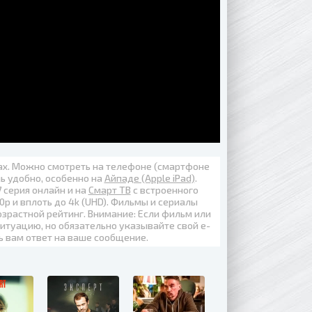
вах. Можно смотреть на телефоне (смартфоне
нь удобно, особенно на
Айпаде (Apple iPad)
.
7 серия онлайн
и на
Смарт ТВ
с встроенного
0p
и вплоть до
4k (UHD)
. Фильмы и сериалы
озрастной рейтинг. Внимание: Если фильм или
итуацию, но обязательно указывайте свой е-
ь вам ответ на ваше сообщение.