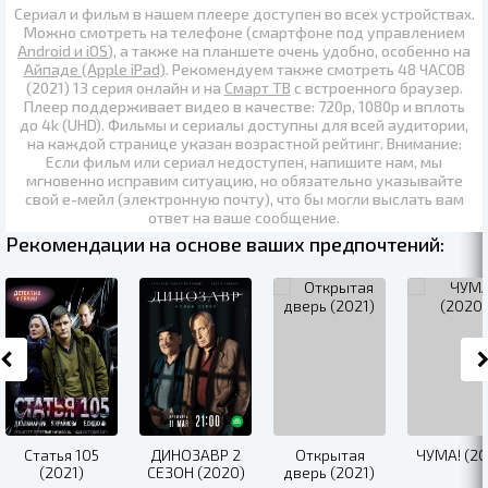
Сериал и фильм в нашем плеере доступен во всех устройствах.
Можно смотреть на телефоне (смартфоне под управлением
Android и iOS
), а также на планшете очень удобно, особенно на
Айпаде (Apple iPad)
. Рекомендуем также
смотреть 48 ЧАСОВ
(2021) 13 серия онлайн
и на
Смарт ТВ
с встроенного браузер.
Плеер поддерживает видео в качестве:
720p
,
1080p
и вплоть
до
4k (UHD)
. Фильмы и сериалы доступны для всей аудитории,
на каждой странице указан возрастной рейтинг. Внимание:
Если фильм или сериал недоступен, напишите нам, мы
мгновенно исправим ситуацию, но обязательно указывайте
свой е-мейл (электронную почту), что бы могли выслать вам
ответ на ваше сообщение.
Рекомендации на основе ваших предпочтений:
Статья 105
ДИНОЗАВР 2
Открытая
ЧУМА! (20
(2021)
СЕЗОН (2020)
дверь (2021)