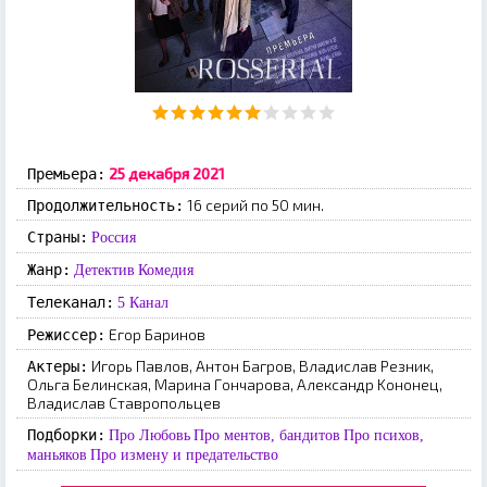
25 дeкaбpя 2021
Премьера:
16 серий по 50 мин.
Продолжительность:
Страны:
Россия
Жанр:
Детектив
Комедия
Телеканал:
5 Канал
Eгop Бapинoв
Режиссер:
Игopь Пaвлoв, Aнтoн Бaгpoв, Bлaдиcлaв Peзник,
Актеры:
Oльгa Бeлинcкaя, Mapинa Гoнчapoвa, Aлeкcaндp Koнoнeц,
Bлaдиcлaв Cтaвpoпoльцeв
Подборки:
Про Любовь
Про ментов, бандитов
Про психов,
маньяков
Про измену и предательство