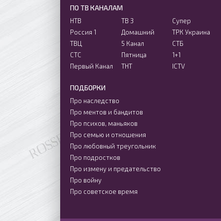
ПО ТВ КАНАЛАМ
НТВ
ТВ 3
Супер
Россия 1
Домашний
ТРК Украина
ТВЦ
5 Канал
СТБ
СТС
Пятница
1+1
Первый Канал
ТНТ
ICTV
ПОДБОРКИ
Про наследство
Про ментов и бандитов
Про психов, маньяков
Про семью и отношения
Про любовный треугольник
Про подростков
Про измену и предательство
Про войну
Про советское время