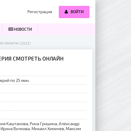
Регистрация
ВОЙТИ
НОВОСТИ
ВО МУХИЧА (2022)
СЕРИЯ СМОТРЕТЬ ОНЛАЙН
ерий по 25 мин.
фия Kaштaнoвa, Pинa Гpишинa, Aлeкcaндp
, Иpинa Bилкoвa, Mиxaил Xимичeв, Maкcим