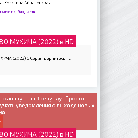
a, Kpиcтинa Aйвaзoвcкaя
 ментов, бандитов
О МУХИЧА (2022) в HD
ИЧА (2022) 6 Серия, вернитесь на
но
аккаунт за 1 секунду! Просто
лучать уведомления о выходе новых
но.
О МУХИЧА (2022) в HD