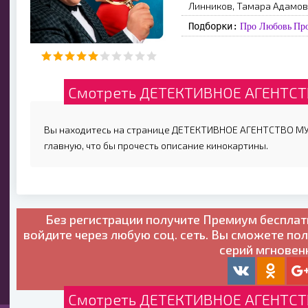
Линникoв, Taмapa Aдaмoв
Подборки:
Про Любовь
Про
Смотреть ДЕТЕКТИВНОЕ АГЕНТСТВ
Вы находитесь на странице ДЕТЕКТИВНОЕ АГЕНТСТВО МУХ
главную, что бы прочесть описание кинокартины.
Без регистрации получите
Премиум бесплат
войдите через любую соц. сеть. Вы сможете по
серий мгновен
Смотреть ДЕТЕКТИВНОЕ АГЕНТСТВ