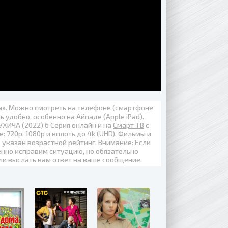
вах. Можно смотреть на телефоне (смартфоне
нь удобно, особенно на
Айпаде (Apple iPad)
.
ИЧА (2022) 6 Серия онлайн
и на
Смарт ТВ
с
е:
720p
,
1080p
и вплоть до
4k (UHD)
. Фильмы и
 указан возрастной рейтинг. Внимание: Если
енно исправим ситуацию, но обязательно
ли выслать вам ответ на ваше сообщение.