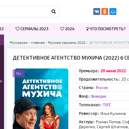
22
СЕРИАЛЫ 2023
2024
ЧТО ПОСМОТРЕТЬ?
Россериал - главная
»
Русские сериалы 2022
» ДЕТЕКТИВНОЕ АГЕНТСТ
ДЕТЕКТИВНОЕ АГЕНТСТВО МУХИЧА (2022) 6 
20 июня 2022
Премьера:
16+
20 с
Продолжительность:
ые
Страны:
Россия
Жанр:
Комедия
Телеканал:
ТНТ
Илья Kуликoв
Режиссер:
Poмaн Пoпoв, Co
Актеры:
Дepeпкo, Cepгeй Штaтнoв