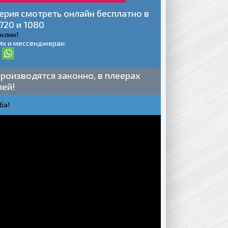
ия смотреть онлайн бесплатно в
720 и 1080
 клик!
ях и мессенджерах:
роизводятся законно, в плеерах
лей!
ба!