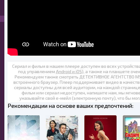
Сериал и фильм в нашем плеере доступен во всех устройст
под управлением
Android и iOS
), а также на планшете оче
Рекомендуем также
смотреть ДЕТЕКТИВНОЕ АГЕНТСТВО МУХ
встроенного браузер. Плеер поддерживает видео в качеств
сериалы доступны для всей аудитории, на каждой странице
фильм или сериал недоступен, напишите нам, мы мгнов
указывайте свой е-мейл (электронную почту), что бы мог
Рекомендации на основе ваших предпочтений: