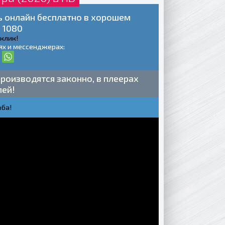
ть онлайн бесплатно в хорошем
 1080
 клик!
ях и мессенджерах:
роизводятся законно, в плеерах
лей!
ба!