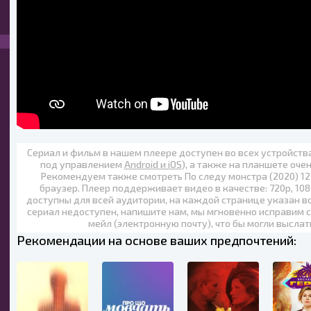
Сериал и фильм в нашем плеере доступен во всех устройст
под управлением
Android и iOS
), а также на планшете оче
Рекомендуем также
смотреть По следу монстра (2020) 12
браузер. Плеер поддерживает видео в качестве:
720p
,
108
доступны для всей аудитории, на каждой странице указан в
сериал недоступен, напишите нам, мы мгновенно исправим с
мейл (электронную почту), что бы могли выслат
Рекомендации на основе ваших предпочтений: