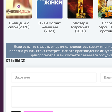
Очевидцы 2
О чем молчат
Мастер и
Посл
сезон (2020)
женщины
Маргарита
герой. 
(2020)
(2005)
против
(20
Если есть что сказать о картине, поделитесь своим мнени
полезно узнать стоит смотреть или это произведение искус
для просмотра, и вы сможете с ними его обсуди
ОТЗЫВЫ (2)