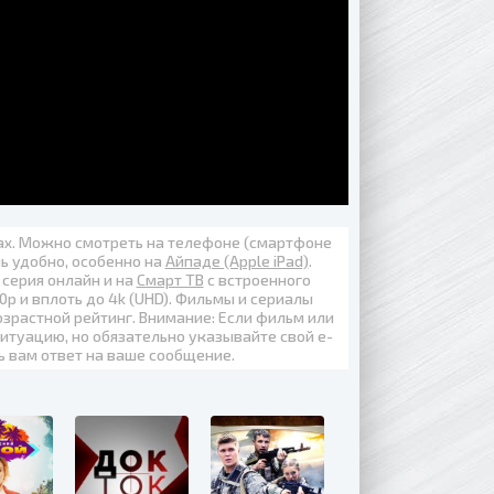
вах. Можно смотреть на телефоне (смартфоне
нь удобно, особенно на
Айпаде (Apple iPad)
.
 серия онлайн
и на
Смарт ТВ
с встроенного
0p
и вплоть до
4k (UHD)
. Фильмы и сериалы
озрастной рейтинг. Внимание: Если фильм или
итуацию, но обязательно указывайте свой е-
ь вам ответ на ваше сообщение.