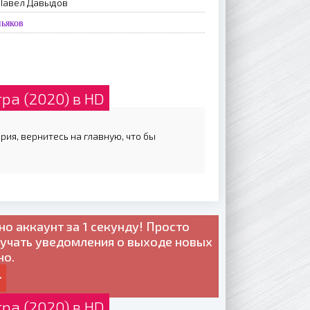
 Павел Давыдов
ньяков
ра (2020) в HD
рия, вернитесь на главную, что бы
но
аккаунт за 1 секунду! Просто
лучать уведомления о выходе новых
но.
ра (2020) в HD