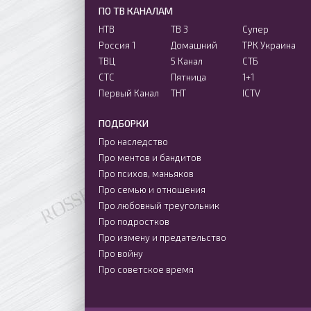
ПО ТВ КАНАЛАМ
НТВ
ТВ 3
Супер
Россия 1
Домашний
ТРК Украина
ТВЦ
5 Канал
СТБ
СТС
Пятница
1+1
Первый Канал
ТНТ
ICTV
ПОДБОРКИ
Про наследство
Про ментов и бандитов
Про психов, маньяков
Про семью и отношения
Про любовный треугольник
Про подростков
Про измену и предательство
Про войну
Про советское время