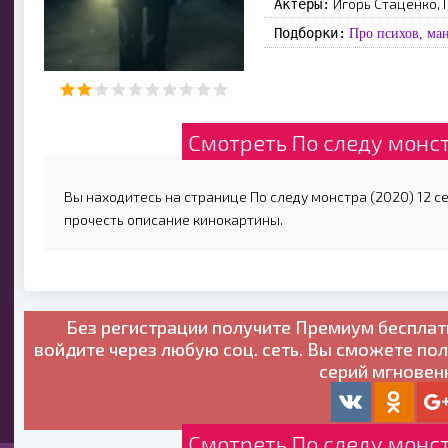
Игорь Стаценко,
Актеры:
Подборки:
Про психов, ма
Смотреть По следу монст
Вы находитесь на странице По следу монстра (2020) 12 се
прочесть описание кинокартины.
Без регистрации получите
Премиум бесплат
войдите через любую соц. сеть. Вы сможете по
серий мгновен
Смотреть По следу монст