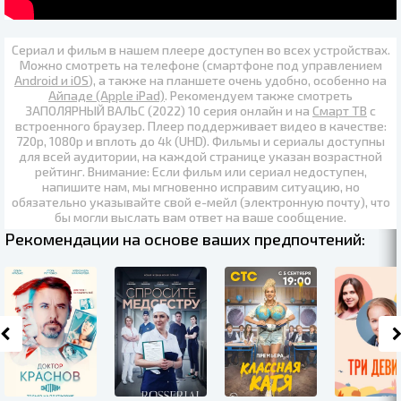
Сериал и фильм в нашем плеере доступен во всех устройствах.
Можно смотреть на телефоне (смартфоне под управлением
Android и iOS
), а также на планшете очень удобно, особенно на
Айпаде (Apple iPad)
. Рекомендуем также
смотреть
ЗАПОЛЯРНЫЙ ВАЛЬС (2022) 10 серия онлайн
и на
Смарт ТВ
с
встроенного браузер. Плеер поддерживает видео в качестве:
720p
,
1080p
и вплоть до
4k (UHD)
. Фильмы и сериалы доступны
для всей аудитории, на каждой странице указан возрастной
рейтинг. Внимание: Если фильм или сериал недоступен,
напишите нам, мы мгновенно исправим ситуацию, но
обязательно указывайте свой е-мейл (электронную почту), что
бы могли выслать вам ответ на ваше сообщение.
Рекомендации на основе ваших предпочтений: