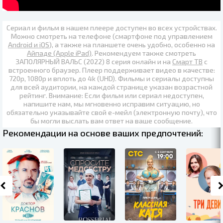
Сериал и фильм в нашем плеере доступен во всех устройствах.
Можно смотреть на телефоне (смартфоне под управлением
Android и iOS
), а также на планшете очень удобно, особенно на
Айпаде (Apple iPad)
. Рекомендуем также
смотреть
ЗАПОЛЯРНЫЙ ВАЛЬС (2022) 8 серия онлайн
и на
Смарт ТВ
с
встроенного браузер. Плеер поддерживает видео в качестве:
720p
,
1080p
и вплоть до
4k (UHD)
. Фильмы и сериалы доступны
для всей аудитории, на каждой странице указан возрастной
рейтинг. Внимание: Если фильм или сериал недоступен,
напишите нам, мы мгновенно исправим ситуацию, но
обязательно указывайте свой е-мейл (электронную почту), что
бы могли выслать вам ответ на ваше сообщение.
Рекомендации на основе ваших предпочтений: