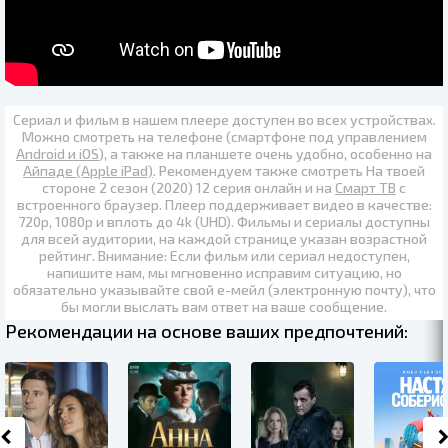
Сериал и фильм в нашем плеере доступен во всех устройствах.
Можно смотреть на телефоне (смартфоне под управлением
Android и iOS
), а также на планшете очень удобно, особенно на
Айпаде (Apple iPad)
. Рекомендуем также
смотреть На твоей
стороне 2 сезон (2020) 12 серия онлайн
и на
Смарт ТВ
с
встроенного браузер. Плеер поддерживает видео в качестве:
720p
,
1080p
и вплоть до
4k (UHD)
. Фильмы и сериалы доступны
для всей аудитории, на каждой странице указан возрастной
рейтинг. Внимание: Если фильм или сериал недоступен,
напишите нам, мы мгновенно исправим ситуацию, но
обязательно указывайте свой е-мейл (электронную почту), что
бы могли выслать вам ответ на ваше сообщение.
Рекомендации на основе ваших предпочтений: