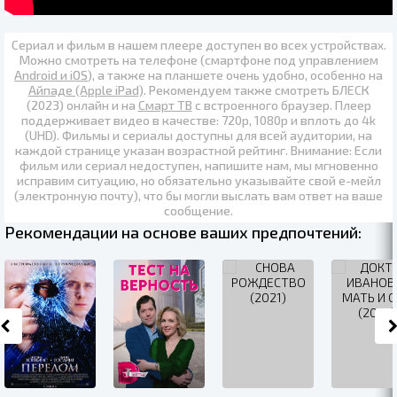
Сериал и фильм в нашем плеере доступен во всех устройствах.
Можно смотреть на телефоне (смартфоне под управлением
Android и iOS
), а также на планшете очень удобно, особенно на
Айпаде (Apple iPad)
. Рекомендуем также
смотреть БЛЕСК
(2023) онлайн
и на
Смарт ТВ
с встроенного браузер. Плеер
поддерживает видео в качестве:
720p
,
1080p
и вплоть до
4k
(UHD)
. Фильмы и сериалы доступны для всей аудитории, на
каждой странице указан возрастной рейтинг. Внимание: Если
фильм или сериал недоступен, напишите нам, мы мгновенно
исправим ситуацию, но обязательно указывайте свой е-мейл
(электронную почту), что бы могли выслать вам ответ на ваше
сообщение.
Рекомендации на основе ваших предпочтений: