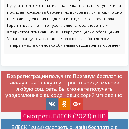
Будучи в полном отчаянии, она решается на преступление и
похищает ожерелье Саркана, но вскоре выясняется, что оно
всего лишь дешёвая подделка и титул гостя города тоже.
Героиня выясняет, что турок является обыкновенным
аферистом, приехавшим в Петербург с целью обогащения.
Узнав правду, она заставляет его взять себя в долю и
теперь вместе они ловко обманывают доверчивых богачей.
Без регистрации получите
Премиум бесплатно
аккаунт за 1 секунду! Просто войдите через
любую соц. сеть. Вы сможете получать
уведомления о выходе новых серий мгновенно.
Смотреть БЛЕСК (2023) в HD
БЛЕСК (2023) смотреть онлайн бесплатно в