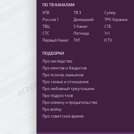
ПО ТВ КАНАЛАМ
НТВ
ТВ 3
Супер
Россия 1
Домашний
ТРК Украина
ТВЦ
5 Канал
СТБ
СТС
Пятница
1+1
Первый Канал
ТНТ
ICTV
ПОДБОРКИ
Про наследство
Про ментов и бандитов
Про психов, маньяков
Про семью и отношения
Про любовный треугольник
Про подростков
Про измену и предательство
Про войну
Про советское время