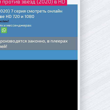
 против звезд (2020) в HD
2020) 7 серия смотреть онлайн
ве HD 720 и 1080
 клик!
ях и мессенджерах:
роизводятся законно, в плеерах
лей!