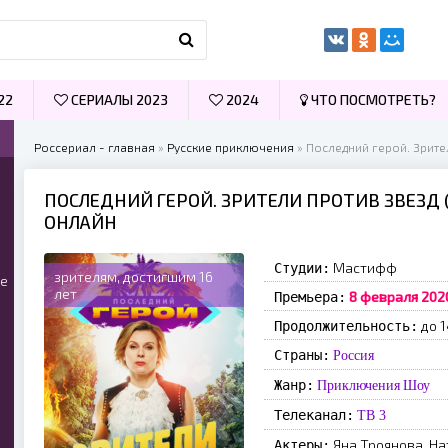
22
СЕРИАЛЫ 2023
2024
ЧТО ПОСМОТРЕТЬ?
Россериал - главная
»
Русские приключения
» Последний герой. Зрите
ПОСЛЕДНИЙ ГЕРОЙ. ЗРИТЕЛИ ПРОТИВ ЗВЕЗД (
ОНЛАЙН
Мастифф
Студии:
зрителям, достигшим 16
ые
лет
8 февраля 202
Премьера:
до 1
Продолжительность:
Страны:
Россия
Жанр:
Приключения
Шоу
Телеканал:
ТВ 3
Яна Троянова, На
Актеры: