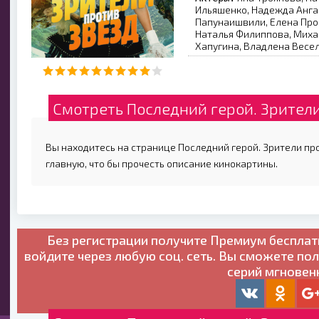
Ильяшенко, Надежда Ангар
Папунаишвили, Елена Прок
Наталья Филиппова, Миха
Хапугина, Владлена Весе
Смотреть Последний герой. Зрители
Вы находитесь на странице Последний герой. Зрители про
главную, что бы прочесть описание кинокартины.
Без регистрации получите
Премиум бесплат
войдите через любую соц. сеть. Вы сможете по
серий мгновен