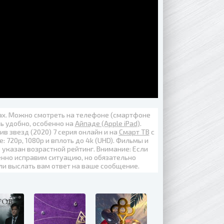
вах. Можно смотреть на телефоне (смартфоне
нь удобно, особенно на
Айпаде (Apple iPad)
.
ив звезд (2020) 7 серия онлайн
и на
Смарт ТВ
с
е:
720p
,
1080p
и вплоть до
4k (UHD)
. Фильмы и
 указан возрастной рейтинг. Внимание: Если
енно исправим ситуацию, но обязательно
ли выслать вам ответ на ваше сообщение.