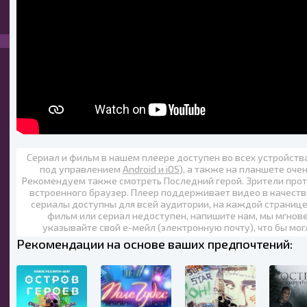
Сериал и фильм в нашем плеере доступен во всех устройст
под управлением
Android и iOS
), а также на планшете оче
Рекомендуем также
смотреть Последний герой. Зрители прот
встроенного браузер. Плеер поддерживает видео в качеств
сериалы доступны для всей аудитории, на каждой странице
фильм или сериал недоступен, напишите нам, мы мгнов
указывайте свой е-мейл (электронную почту), что бы мог
Рекомендации на основе ваших предпочтений: