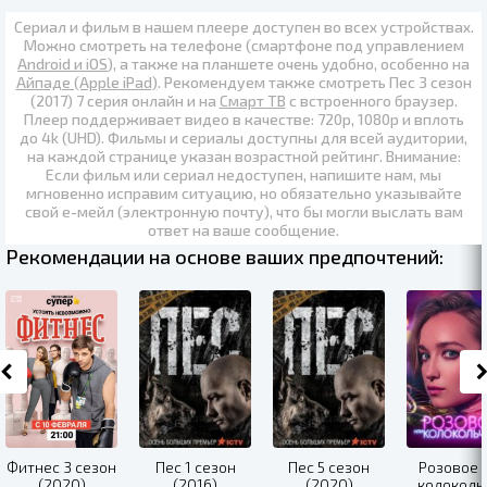
Сериал и фильм в нашем плеере доступен во всех устройствах.
Можно смотреть на телефоне (смартфоне под управлением
Android и iOS
), а также на планшете очень удобно, особенно на
Айпаде (Apple iPad)
. Рекомендуем также
смотреть Пес 3 сезон
(2017) 7 серия онлайн
и на
Смарт ТВ
с встроенного браузер.
Плеер поддерживает видео в качестве:
720p
,
1080p
и вплоть
до
4k (UHD)
. Фильмы и сериалы доступны для всей аудитории,
на каждой странице указан возрастной рейтинг. Внимание:
Если фильм или сериал недоступен, напишите нам, мы
мгновенно исправим ситуацию, но обязательно указывайте
свой е-мейл (электронную почту), что бы могли выслать вам
ответ на ваше сообщение.
Рекомендации на основе ваших предпочтений:
Фитнес 3 сезон
Пес 1 сезон
Пес 5 сезон
Розовое 
(2020)
(2016)
(2020)
колоколь