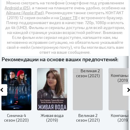
Можно смотреть на телефоне (смартфоне под управлением
Android и iOS
), а также на планшете очень удобно, особенно на
Айпаде (Apple iPad)
. Рекомендуем также
смотреть КОНТАКТ
(2019) 12 серия онлайн
и на
Смарт ТВ
с встроенного браузер.
Плеер поддерживает видео в качестве:
720p
,
1080p
и вплоть
до
4k (UHD)
. Фильмы и сериалы доступны для всей аудитории,
на каждой странице указан возрастной рейтинг. Внимание:
Если фильм или сериал недоступен, напишите нам, мы
мгновенно исправим ситуацию, но обязательно указывайте
свой е-мейл (электронную почту), что бы могли выслать вам
ответ на ваше сообщение.
Рекомендации на основе ваших предпочтений:
Синичка 4
Живая вода
Великая 2
Компаньо
сезон (2020)
(2019)
сезон (2021)
(2019)