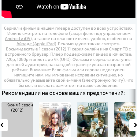
Сериал и фильм в нашем плеере доступен во всех устройствах.
Можно смотреть на телефоне (смартфоне под управлением
Android и iOS
), а также на планшете очень удобно, особенно на
Айпаде (Apple iPad)
. Рекомендуем также
смотреть
Восьмидесятые 1 сезон (2012) 11 серия онлайн
и на
Смарт ТВ
с
встроенного браузер. Плеер поддерживает видео в качестве:
720p
,
1080p
и вплоть до
4k (UHD)
. Фильмы и сериалы доступны
для всей аудитории, на каждой странице указан возрастной
рейтинг. Внимание: Если фильм или сериал недоступен,
напишите нам, мы мгновенно исправим ситуацию, но
обязательно указывайте свой е-мейл (электронную почту), что
бы могли выслать вам ответ на ваше сообщение.
Рекомендации на основе ваших предпочтений: