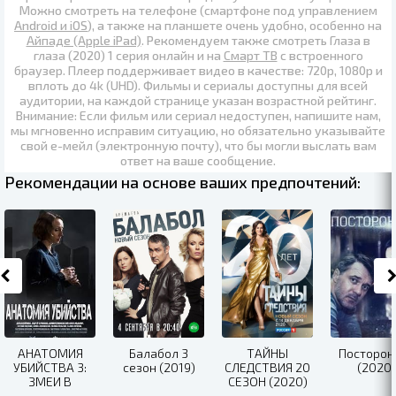
Можно смотреть на телефоне (смартфоне под управлением
Android и iOS
), а также на планшете очень удобно, особенно на
Айпаде (Apple iPad)
. Рекомендуем также
смотреть Глаза в
глаза (2020) 1 серия онлайн
и на
Смарт ТВ
с встроенного
браузер. Плеер поддерживает видео в качестве:
720p
,
1080p
и
вплоть до
4k (UHD)
. Фильмы и сериалы доступны для всей
аудитории, на каждой странице указан возрастной рейтинг.
Внимание: Если фильм или сериал недоступен, напишите нам,
мы мгновенно исправим ситуацию, но обязательно указывайте
свой е-мейл (электронную почту), что бы могли выслать вам
ответ на ваше сообщение.
Рекомендации на основе ваших предпочтений:
АНАТОМИЯ
Балабол 3
ТАЙНЫ
Посторон
УБИЙСТВА 3:
сезон (2019)
СЛЕДСТВИЯ 20
(2020)
ЗМЕИ В
СЕЗОН (2020)
ВЫСОКОЙ