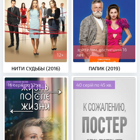
зрителям, достигшим 16
12+
лет
НИТИ СУДЬБЫ (2016)
ПАПИК (2019)
16 серій по 52 хв.
40 серій по 45 хв.