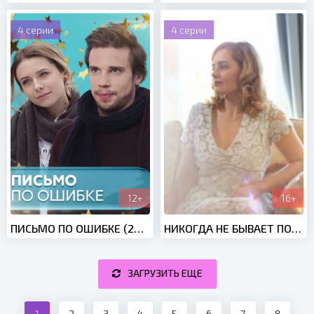
4 серии
4 серии
12+
16+
ПИСЬМО ПО ОШИБКЕ (2019)
НИКОГДА НЕ БЫВАЕТ ПОЗДНО (2019)
ЗАГРУЗИТЬ ЕЩЕ
1
2
3
4
5
6
7
8