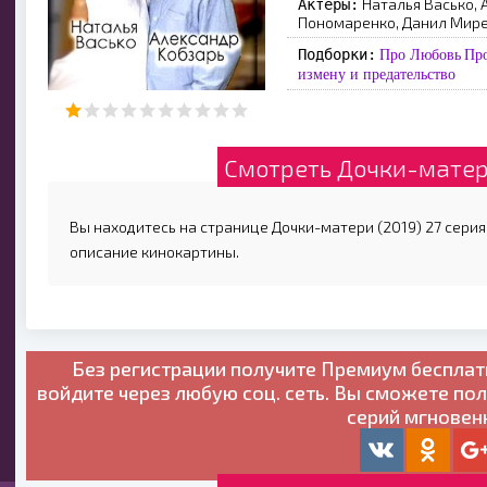
Наталья Васько, 
Актеры:
Пономаренко, Данил Миреш
Подборки:
Про Любовь
Пр
измену и предательство
Смотреть Дочки-матери
Вы находитесь на странице Дочки-матери (2019) 27 серия,
описание кинокартины.
Без регистрации получите
Премиум бесплат
войдите через любую соц. сеть. Вы сможете по
серий мгновен