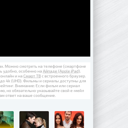
вах. Можно смотреть на телефоне (смартфоне
нь удобно, особенно на
Айпаде (Apple iPad)
.
 онлайн
и на
Смарт ТВ
с встроенного браузер.
 до
4k (UHD)
. Фильмы и сериалы доступны для
ейтинг. Внимание: Если фильм или сериал
ию, но обязательно указывайте свой е-мейл
вам ответ на ваше сообщение.