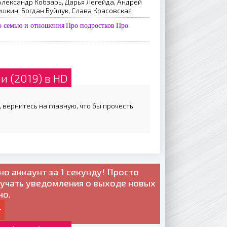
Александр Кобзарь, Дарья Легейда, Андрей
кин, Богдан Буйлук, Слава Красовская
о семью и отношения
Про подростков
Про
 (2019) в HD
 вернитесь на главную, что бы прочесть
но
аккаунт за 1 секунду! Просто
лучать уведомления о выходе новых
но.