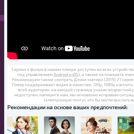
Сериал и фильм в нашем плеере доступен во всех устройст
под управлением
Android и iOS
), а также на планшете оче
Рекомендуем также
смотреть Дочки-матери (2019) 27 серия
Плеер поддерживает видео в качестве:
720p
,
1080p
и вплоть
всей аудитории, на каждой странице указан возрастной р
недоступен, напишите нам, мы мгновенно исправим ситуац
(электронную почту), что бы могли выслать 
Рекомендации на основе ваших предпочтений: