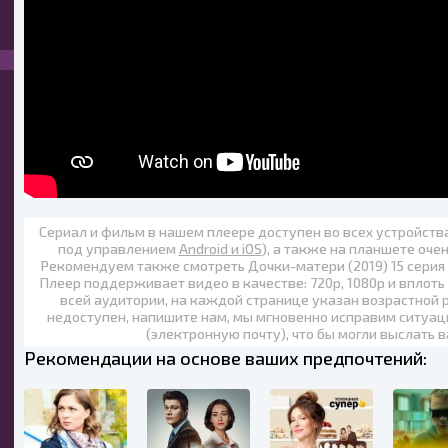
Сериал и фильм в нашем плеере доступен во всех устройст
под управлением
Android и iOS
), а также на планшете оче
Рекомендуем также
смотреть Дочки-матери (2019) 15 серия
Плеер поддерживает видео в качестве:
720p
,
1080p
и вплоть
всей аудитории, на каждой странице указан возрастной р
недоступен, напишите нам, мы мгновенно исправим ситуац
(электронную почту), что бы могли выслать 
Рекомендации на основе ваших предпочтений: