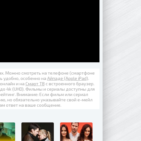
вах. Можно смотреть на телефоне (смартфоне
нь удобно, особенно на
Айпаде (Apple iPad)
.
 онлайн
и на
Смарт ТВ
с встроенного браузер.
 до
4k (UHD)
. Фильмы и сериалы доступны для
ейтинг. Внимание: Если фильм или сериал
ию, но обязательно указывайте свой е-мейл
вам ответ на ваше сообщение.