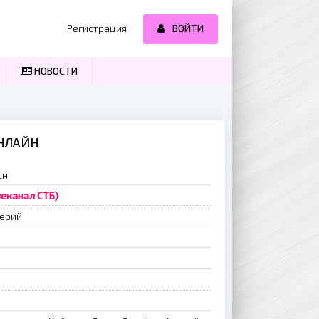
Регистрация
ВОЙТИ
НОВОСТИ
ОНЛАЙН
шн
леканал СТБ)
серий