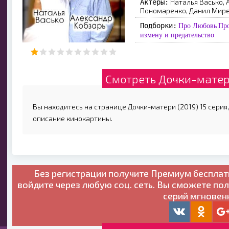
Наталья Васько, 
Актеры:
Пономаренко, Данил Миреш
Подборки:
Про Любовь
Пр
измену и предательство
Смотреть Дочки-матери
Вы находитесь на странице Дочки-матери (2019) 15 серия,
описание кинокартины.
Без регистрации получите
Премиум бесплат
войдите через любую соц. сеть. Вы сможете по
серий мгновен