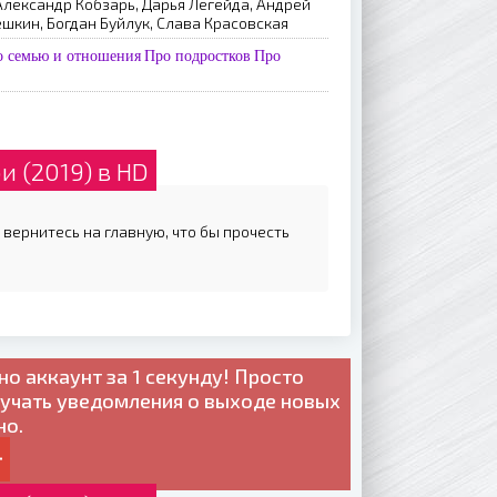
Александр Кобзарь, Дарья Легейда, Андрей
кин, Богдан Буйлук, Слава Красовская
о семью и отношения
Про подростков
Про
 (2019) в HD
 вернитесь на главную, что бы прочесть
но
аккаунт за 1 секунду! Просто
лучать уведомления о выходе новых
но.