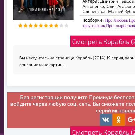
Дмитрий Певцов,
Актеры:
Антоненко, Юлия Агафоно
Олеринская, Матвей Зубал
Подборки:
Про Любовь
Пр
треугольник
Про подростков
Смотреть Корабль (
Вы находитесь на странице Корабль (2014) 19 серия, верн
описание кинокартины.
Без регистрации получите
Премиум бесплат
войдите через любую соц. сеть. Вы сможете по
серий мгновен
Смотреть Корабль (