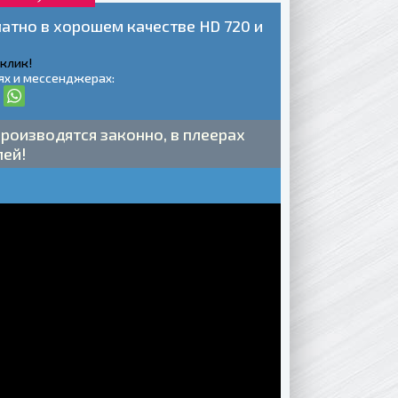
латно в хорошем качестве HD 720 и
 клик!
ях и мессенджерах:
роизводятся законно, в плеерах
лей!