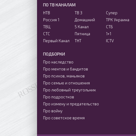
ПО ТВ КАНАЛАМ
НТВ
ТВ 3
Супер
Россия 1
Домашний
ТРК Украина
ТВЦ
5 Канал
СТБ
СТС
Пятница
1+1
Первый Канал
ТНТ
ICTV
ПОДБОРКИ
Про наследство
Про ментов и бандитов
Про психов, маньяков
Про семью и отношения
Про любовный треугольник
Про подростков
Про измену и предательство
Про войну
Про советское время