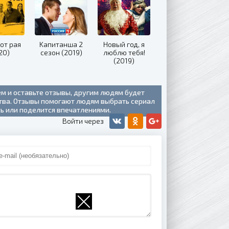
от рая
Kaпитaншa 2
Новый год, я
20)
ceзoн (2019)
люблю тебя!
(2019)
ем и оставьте отзывы, другим людям будет
ства. Отзывы помогают людям выбрать сериал
ть или поделится впечатлениями.