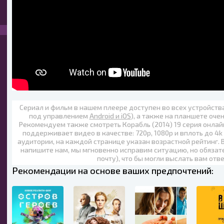
Сериал и фильм в нашем плеере доступен во всех устройст
под управлением
Android и iOS
), а также на планшете оче
Рекомендуем также
смотреть Корабль (2014) 19 серия онлай
поддерживает видео в качестве:
720p
,
1080p
и вплоть до
4k
аудитории, на каждой странице указан возрастной рейтинг. 
напишите нам, мы мгновенно исправим ситуацию, но обязат
почту), что бы могли выслать вам отв
Рекомендации на основе ваших предпочтений: