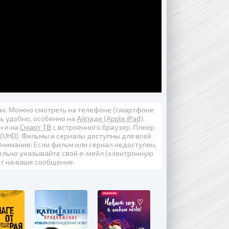
вах. Можно смотреть на телефоне (смартфоне
нь удобно, особенно на
Айпаде (Apple iPad)
.
н
и на
Смарт ТВ
с встроенного браузер. Плеер
 (UHD)
. Фильмы и сериалы доступны для всей
Внимание: Если фильм или сериал недоступен,
ельно указывайте свой е-мейл (электронную
ет на ваше сообщение.