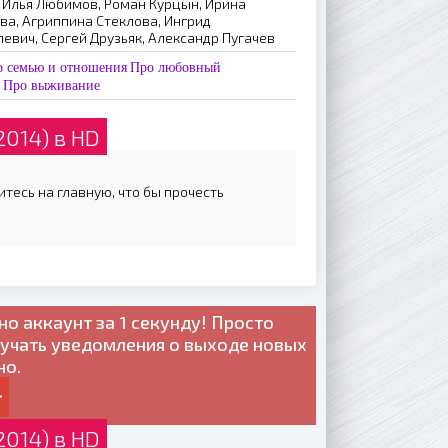
 Илья Любимов, Роман Курцын, Ирина
ва, Агриппина Стеклова, Ингрид
евич, Сергей Друзьяк, Александр Пугачев
о семью и отношения
Про любовный
Про выживание
2014) в HD
итесь на главную, что бы прочесть
но
аккаунт за 1 секунду! Просто
лучать уведомления о выходе новых
но.
2014) в HD