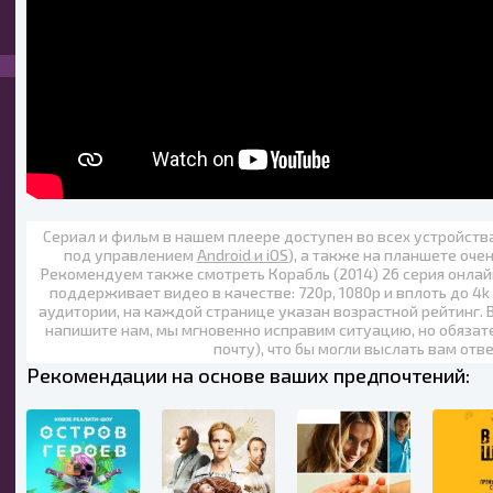
Сериал и фильм в нашем плеере доступен во всех устройст
под управлением
Android и iOS
), а также на планшете оче
Рекомендуем также
смотреть Корабль (2014) 26 серия онлай
поддерживает видео в качестве:
720p
,
1080p
и вплоть до
4k
аудитории, на каждой странице указан возрастной рейтинг. 
напишите нам, мы мгновенно исправим ситуацию, но обязат
почту), что бы могли выслать вам отв
Рекомендации на основе ваших предпочтений: