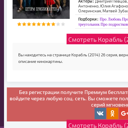
Дмитрий Певцов,
Актеры:
Антоненко, Юлия Агафоно
Олеринская, Матвей Зубал
Подборки:
Про Любовь
Пр
треугольник
Про подростков
Смотреть Корабль (
Вы находитесь на странице Корабль (2014) 26 серия, верн
описание кинокартины.
Без регистрации получите
Премиум бесплат
войдите через любую соц. сеть. Вы сможете по
серий мгновен
Смотреть Корабль (