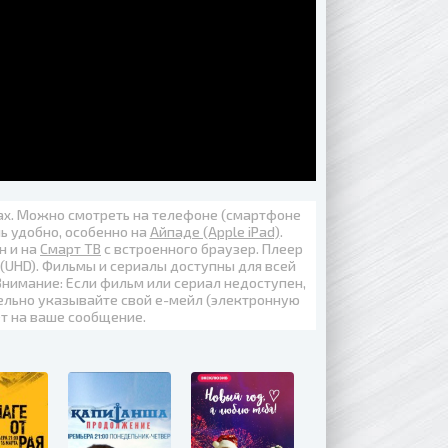
вах. Можно смотреть на телефоне (смартфоне
нь удобно, особенно на
Айпаде (Apple iPad)
.
н
и на
Смарт ТВ
с встроенного браузер. Плеер
 (UHD)
. Фильмы и сериалы доступны для всей
Внимание: Если фильм или сериал недоступен,
ельно указывайте свой е-мейл (электронную
ет на ваше сообщение.