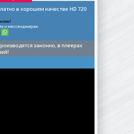
платно в хорошем качестве HD 720
 клик!
ях и мессенджерах:
роизводятся законно, в плеерах
лей!