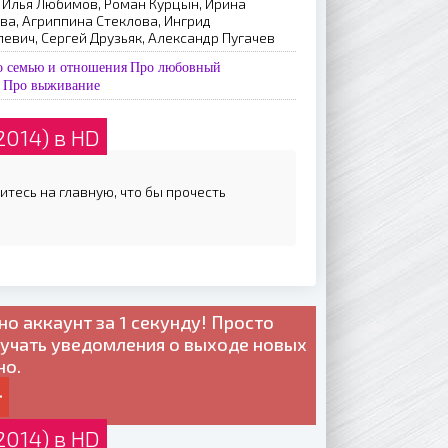
 Илья Любимов, Роман Курцын, Ирина
ва, Агриппина Стеклова, Ингрид
евич, Сергей Друзьяк, Александр Пугачев
о семью и отношения
Про любовный
Про выживание
2014) в HD
итесь на главную, что бы прочесть
но
аккаунт за 1 секунду! Просто
лучать уведомления о выходе новых
но.
2014) в HD