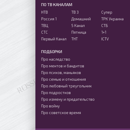
ПО ТВ КАНАЛАМ
НТВ
ТВ 3
Супер
Россия 1
Домашний
ТРК Украина
ТВЦ
5 Канал
СТБ
СТС
Пятница
1+1
Первый Канал
ТНТ
ICTV
ПОДБОРКИ
Про наследство
Про ментов и бандитов
Про психов, маньяков
Про семью и отношения
Про любовный треугольник
Про подростков
Про измену и предательство
Про войну
Про советское время