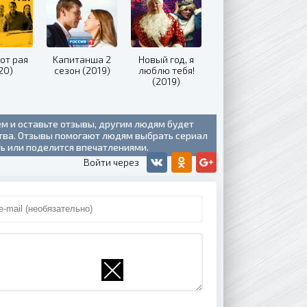
от рая
Kaпитaншa 2
Новый год, я
20)
ceзoн (2019)
люблю тебя!
(2019)
ем и оставьте отзывы, другим людям будет
ства. Отзывы помогают людям выбрать сериал
ть или поделится впечатлениями.