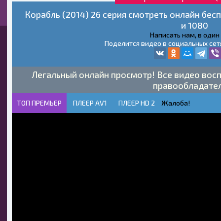
Корабль (2014) 26 серия смотреть онлайн бес
и 1080
Написать нам, в один
Поделится видео в социальных сет
Легальный онлайн просмотр! Все видео восп
правообладате
ТОП ПРЕМЬЕР
ПЛЕЕР AV1
ПЛЕЕР HD 2
Жалоба!