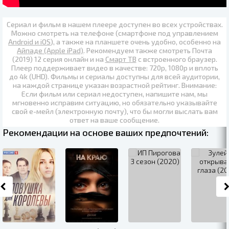
Сериал и фильм в нашем плеере доступен во всех устройствах.
Можно смотреть на телефоне (смартфоне под управлением
Android и iOS
), а также на планшете очень удобно, особенно на
Айпаде (Apple iPad)
. Рекомендуем также
смотреть Почта
(2019) 12 серия онлайн
и на
Смарт ТВ
с встроенного браузер.
Плеер поддерживает видео в качестве:
720p
,
1080p
и вплоть
до
4k (UHD)
. Фильмы и сериалы доступны для всей аудитории,
на каждой странице указан возрастной рейтинг. Внимание:
Если фильм или сериал недоступен, напишите нам, мы
мгновенно исправим ситуацию, но обязательно указывайте
свой е-мейл (электронную почту), что бы могли выслать вам
ответ на ваше сообщение.
Рекомендации на основе ваших предпочтений: