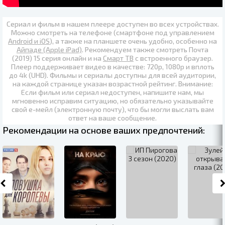
Сериал и фильм в нашем плеере доступен во всех устройствах.
Можно смотреть на телефоне (смартфоне под управлением
Android и iOS
), а также на планшете очень удобно, особенно на
Айпаде (Apple iPad)
. Рекомендуем также
смотреть Почта
(2019) 15 серия онлайн
и на
Смарт ТВ
с встроенного браузер.
Плеер поддерживает видео в качестве:
720p
,
1080p
и вплоть
до
4k (UHD)
. Фильмы и сериалы доступны для всей аудитории,
на каждой странице указан возрастной рейтинг. Внимание:
Если фильм или сериал недоступен, напишите нам, мы
мгновенно исправим ситуацию, но обязательно указывайте
свой е-мейл (электронную почту), что бы могли выслать вам
ответ на ваше сообщение.
Рекомендации на основе ваших предпочтений: