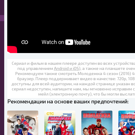
Сериал и фильм в нашем плеере доступен во всех устройст
под управлением
Android и iOS
), а также на планшете оче
Рекомендуем также
смотреть Молодежка 4 сезон (2016) 4
браузер. Плеер поддерживает видео в качестве:
720p
,
108
доступны для всей аудитории, на каждой странице указан в
сериал недоступен, напишите нам, мы мгновенно исправим с
мейл (электронную почту), что бы могли выслат
Рекомендации на основе ваших предпочтений: