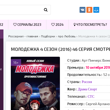
22
СЕРИАЛЫ 2023
2024
ЧТО ПОСМОТРЕТЬ?
Россериал - главная
»
Подборки
»
про Любовь
» Молодежка 4 сезон (
МОЛОДЕЖКА 4 СЕЗОН (2016) 46 СЕРИЯ СМОТ
Арт Пикчерс Виж
Студии:
16+
10 октября 201
Премьера:
ые
52 с
Продолжительность:
Страны:
Россия
Жанр:
Драма
Спорт
Телеканал:
СТС
Сергей Арлано
Режиссер: