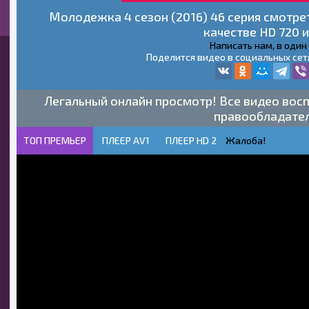
Молодежка 4 сезон (2016) 46 серия смотре
качестве HD 720 и
Написать нам, в один
Поделится видео в социальных сет
Легальный онлайн просмотр! Все видео восп
правообладате
ТОП ПРЕМЬЕР
ПЛЕЕР AV1
ПЛЕЕР HD 2
Жалоба!