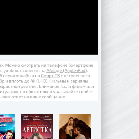
вах. Можно смотреть на телефоне (смартфоне
нь удобно, особенно на
Айпаде (Apple iPad)
.
6 серия онлайн
и на
Смарт ТВ
с встроенного
0p
и вплоть до
4k (UHD)
. Фильмы и сериалы
озрастной рейтинг. Внимание: Если фильм или
итуацию, но обязательно указывайте свой е-
ь вам ответ на ваше сообщение.