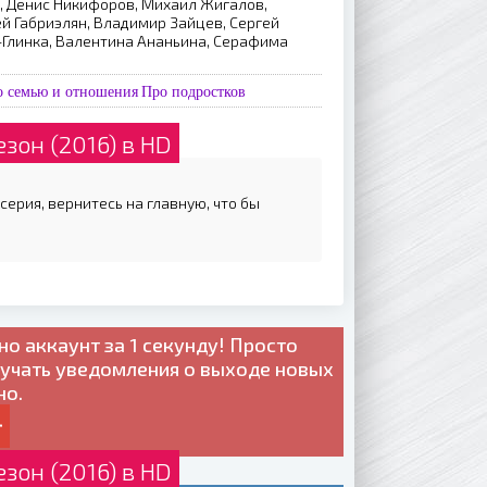
, Денис Никифоров, Михаил Жигалов,
й Габриэлян, Владимир Зайцев, Сергей
-Глинка, Валентина Ананьина, Серафима
о семью и отношения
Про подростков
зон (2016) в HD
серия, вернитесь на главную, что бы
но
аккаунт за 1 секунду! Просто
лучать уведомления о выходе новых
но.
зон (2016) в HD