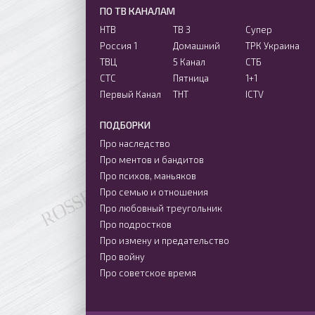
ПО ТВ КАНАЛАМ
НТВ
ТВ 3
Супер
Россия 1
Домашний
ТРК Украина
ТВЦ
5 Канал
СТБ
СТС
Пятница
1+1
Первый Канал
ТНТ
ICTV
ПОДБОРКИ
Про наследство
Про ментов и бандитов
Про психов, маньяков
Про семью и отношения
Про любовный треугольник
Про подростков
Про измену и предательство
Про войну
Про советское время