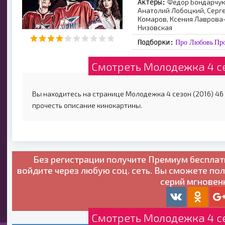
Фёдор Бондарчук
Актеры:
Анатолий Лобоцкий, Серге
Комаров, Ксения Лаврова
Низовская
Подборки:
Про Любовь
Пр
Смотреть Молодежка 4 се
Вы находитесь на странице Молодежка 4 сезон (2016) 46 
прочесть описание кинокартины.
Без регистрации получите
Премиум бесплат
войдите через любую соц. сеть. Вы сможете по
серий мгновен
Смотреть Молодежка 4 се