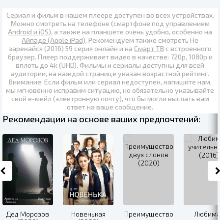
Сериал и фильм в нашем плеере доступен во всех устройствах.
Можно смотреть на телефоне (смартфоне под управлением
Android и iOS
), а также на планшете очень удобно, особенно на
Айпаде (Apple iPad)
. Рекомендуем также
смотреть Не
зарекайся (2016) 59 серия онлайн
и на
Смарт ТВ
с встроенного
браузер. Плеер поддерживает видео в качестве:
720p
,
1080p
и
вплоть до
4k (UHD)
. Фильмы и сериалы доступны для всей
аудитории, на каждой странице указан возрастной рейтинг.
Внимание: Если фильм или сериал недоступен, напишите нам,
мы мгновенно исправим ситуацию, но обязательно указывайте
свой е-мейл (электронную почту), что бы могли выслать вам
ответ на ваше сообщение.
Рекомендации на основе ваших предпочтений:
Дед Морозов
Новенькая
Преимущество
Любима