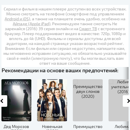
Сериал и фильм в нашем плеере доступен во всех устройствах.
Можно смотреть на телефоне (смартфоне под управлением
Android и iOS
), а также на планшете очень удобно, особенно на
Айпаде (Apple iPad)
. Рекомендуем также
смотреть Не
зарекайся (2016) 39 серия онлайн
и на
Смарт ТВ
с встроенного
браузер. Плеер поддерживает видео в качестве:
720p
,
1080p
и
вплоть до
4k (UHD)
. Фильмы и сериалы доступны для всей
аудитории, на каждой странице указан возрастной рейтинг.
Внимание: Если фильм или сериал недоступен, напишите нам,
мы мгновенно исправим ситуацию, но обязательно указывайте
свой е-мейл (электронную почту), что бы могли выслать вам
ответ на ваше сообщение.
Рекомендации на основе ваших предпочтений:
Дед Морозов
Новенькая
Преимущество
Любима