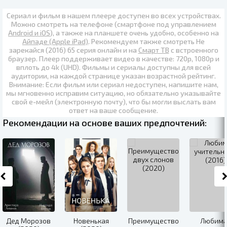
Сериал и фильм в нашем плеере доступен во всех устройствах.
Можно смотреть на телефоне (смартфоне под управлением
Android и iOS
), а также на планшете очень удобно, особенно на
Айпаде (Apple iPad)
. Рекомендуем также
смотреть Не
зарекайся (2016) 65 серия онлайн
и на
Смарт ТВ
с встроенного
браузер. Плеер поддерживает видео в качестве:
720p
,
1080p
и
вплоть до
4k (UHD)
. Фильмы и сериалы доступны для всей
аудитории, на каждой странице указан возрастной рейтинг.
Внимание: Если фильм или сериал недоступен, напишите нам,
мы мгновенно исправим ситуацию, но обязательно указывайте
свой е-мейл (электронную почту), что бы могли выслать вам
ответ на ваше сообщение.
Рекомендации на основе ваших предпочтений:
Дед Морозов
Новенькая
Преимущество
Любима