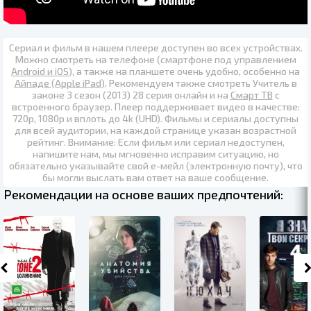
Сериал и фильм в нашем плеере доступен во всех устройствах.
Можно смотреть на телефоне (смартфоне под управлением
Android и iOS
), а также на планшете очень удобно, особенно на
Айпаде (Apple iPad)
. Рекомендуем также
смотреть Учитель в
законе 3 сезон (2013) 28 серия онлайн
и на
Смарт ТВ
с
встроенного браузер. Плеер поддерживает видео в качестве:
720p
,
1080p
и вплоть до
4k (UHD)
. Фильмы и сериалы доступны
для всей аудитории, на каждой странице указан возрастной
рейтинг. Внимание: Если фильм или сериал недоступен,
напишите нам, мы мгновенно исправим ситуацию, но
обязательно указывайте свой е-мейл (электронную почту), что
бы могли выслать вам ответ на ваше сообщение.
Рекомендации на основе ваших предпочтений: