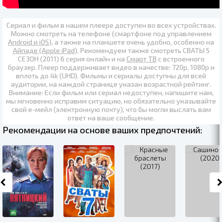
Сериал и фильм в нашем плеере доступен во всех устройствах.
Можно смотреть на телефоне (смартфоне под управлением
Android и iOS
), а также на планшете очень удобно, особенно на
Айпаде (Apple iPad)
. Рекомендуем также
смотреть СВАТЫ 5
СЕЗОН (2011) 6 серия онлайн
и на
Смарт ТВ
с встроенного
браузер. Плеер поддерживает видео в качестве:
720p
,
1080p
и
вплоть до
4k (UHD)
. Фильмы и сериалы доступны для всей
аудитории, на каждой странице указан возрастной рейтинг.
Внимание: Если фильм или сериал недоступен, напишите нам,
мы мгновенно исправим ситуацию, но обязательно указывайте
свой е-мейл (электронную почту), что бы могли выслать вам
ответ на ваше сообщение.
Рекомендации на основе ваших предпочтений: