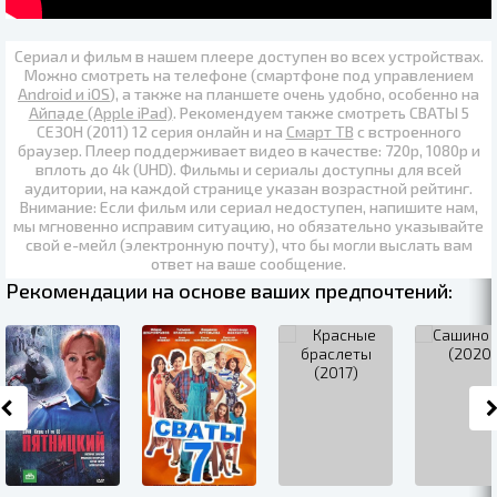
Сериал и фильм в нашем плеере доступен во всех устройствах.
Можно смотреть на телефоне (смартфоне под управлением
Android и iOS
), а также на планшете очень удобно, особенно на
Айпаде (Apple iPad)
. Рекомендуем также
смотреть СВАТЫ 5
СЕЗОН (2011) 12 серия онлайн
и на
Смарт ТВ
с встроенного
браузер. Плеер поддерживает видео в качестве:
720p
,
1080p
и
вплоть до
4k (UHD)
. Фильмы и сериалы доступны для всей
аудитории, на каждой странице указан возрастной рейтинг.
Внимание: Если фильм или сериал недоступен, напишите нам,
мы мгновенно исправим ситуацию, но обязательно указывайте
свой е-мейл (электронную почту), что бы могли выслать вам
ответ на ваше сообщение.
Рекомендации на основе ваших предпочтений: