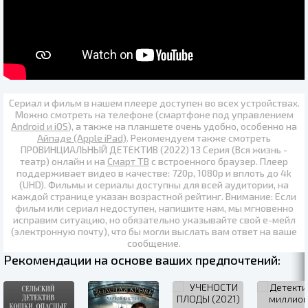
Сериал и фильм в нашем плеере доступен во всех устройствах.
Можно смотреть на телефоне (смартфоне под управлением
Android и iOS
), а также на планшете очень удобно, особенно на
Айпаде (Apple iPad)
. Рекомендуем также
смотреть
ПРОВИНЦИАЛЬНЫЙ ДЕТЕКТИВ (2022) 13 Серия (Вся жизнь -
театр) онлайн
и на
Смарт ТВ
с встроенного браузер. Плеер
поддерживает видео в качестве:
720p
,
1080p
и вплоть до
4k
(UHD)
. Фильмы и сериалы доступны для всей аудитории, на
каждой странице указан возрастной рейтинг. Внимание: Если
фильм или сериал недоступен, напишите нам, мы мгновенно
исправим ситуацию, но обязательно указывайте свой е-мейл
(электронную почту), что бы могли выслать вам ответ на ваше
сообщение.
Рекомендации на основе ваших предпочтений: