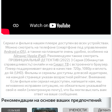
Сериал и фильм в нашем плеере доступен во всех устройствах.
Можно смотреть на телефоне (смартфоне под управлением
Android и iOS
), а также на планшете очень удобно, особенно на
Айпаде (Apple iPad)
. Рекомендуем также
смотреть
ПРОВИНЦИАЛЬНЫЙ ДЕТЕКТИВ (2022) 3 Серия (Обманутая
справедливость) онлайн
и на
Смарт ТВ
с встроенного браузер.
Плеер поддерживает видео в качестве:
720p
,
1080p
и вплоть
до
4k (UHD)
. Фильмы и сериалы доступны для всей аудитории,
на каждой странице указан возрастной рейтинг. Внимание:
Если фильм или сериал недоступен, напишите нам, мы
мгновенно исправим ситуацию, но обязательно указывайте
свой е-мейл (электронную почту), что бы могли выслать вам
ответ на ваше сообщение.
Рекомендации на основе ваших предпочтений: