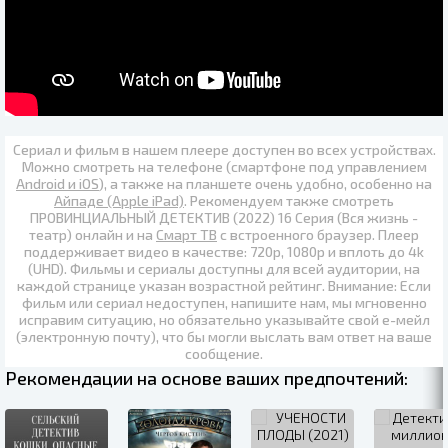
Сериал и фильм в нашем плеере доступен во всех устройствах.
Можно смотреть на телефоне (смартфоне под управлением
Android и iOS
), а также на планшете очень удобно, особенно на
Айпаде (Apple iPad)
. Рекомендуем также
смотреть
ПРОВИНЦИАЛЬНЫЙ ДЕТЕКТИВ (2022) 16 Серия (Вся жизнь -
театр) онлайн
и на
Смарт ТВ
с встроенного браузер. Плеер
поддерживает видео в качестве:
720p
,
1080p
и вплоть до
4k
(UHD)
. Фильмы и сериалы доступны для всей аудитории, на
каждой странице указан возрастной рейтинг. Внимание: Если
фильм или сериал недоступен, напишите нам, мы мгновенно
исправим ситуацию, но обязательно указывайте свой е-мейл
(электронную почту), что бы могли выслать вам ответ на ваше
сообщение.
Рекомендации на основе ваших предпочтений: