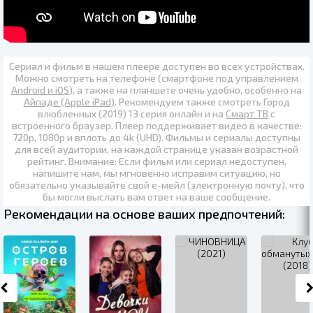
Сериал и фильм в нашем плеере доступен во всех устройствах.
Можно смотреть на телефоне (смартфоне под управлением
Android и iOS
), а также на планшете очень удобно, особенно на
Айпаде (Apple iPad)
. Рекомендуем также
смотреть Город
влюбленных (2019) 13 серия онлайн
и на
Смарт ТВ
с
встроенного браузер. Плеер поддерживает видео в качестве:
720p
,
1080p
и вплоть до
4k (UHD)
. Фильмы и сериалы доступны
для всей аудитории, на каждой странице указан возрастной
рейтинг. Внимание: Если фильм или сериал недоступен,
напишите нам, мы мгновенно исправим ситуацию, но
обязательно указывайте свой е-мейл (электронную почту), что
бы могли выслать вам ответ на ваше сообщение.
Рекомендации на основе ваших предпочтений: