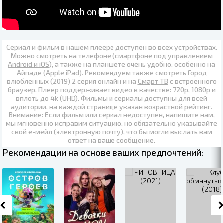
Сериал и фильм в нашем плеере доступен во всех устройствах.
Можно смотреть на телефоне (смартфоне под управлением
Android и iOS
), а также на планшете очень удобно, особенно на
Айпаде (Apple iPad)
. Рекомендуем также
смотреть Город
влюбленных (2019) 2 серия онлайн
и на
Смарт ТВ
с встроенного
браузер. Плеер поддерживает видео в качестве:
720p
,
1080p
и
вплоть до
4k (UHD)
. Фильмы и сериалы доступны для всей
аудитории, на каждой странице указан возрастной рейтинг.
Внимание: Если фильм или сериал недоступен, напишите нам,
мы мгновенно исправим ситуацию, но обязательно указывайте
свой е-мейл (электронную почту), что бы могли выслать вам
ответ на ваше сообщение.
Рекомендации на основе ваших предпочтений: