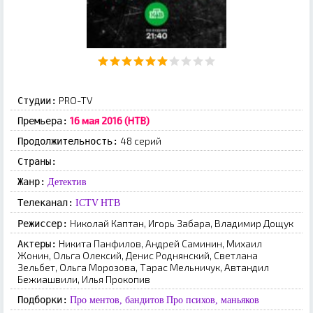
PRO-TV
Студии:
16 мая 2016 (НТВ)
Премьера:
48 серий
Продолжительность:
Страны:
Жанр:
Детектив
Телеканал:
ICTV
НТВ
Николай Каптан, Игорь Забара, Владимир Дощук
Режиссер:
Никита Панфилов, Андрей Саминин, Михаил
Актеры:
Жонин, Ольга Олексий, Денис Роднянский, Светлана
Зельбет, Ольга Морозова, Тарас Мельничук, Автандил
Бежиашвили, Илья Прокопив
Подборки:
Про ментов, бандитов
Про психов, маньяков