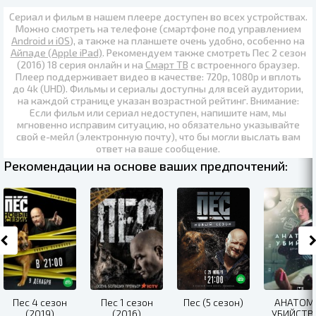
Сериал и фильм в нашем плеере доступен во всех устройствах.
Можно смотреть на телефоне (смартфоне под управлением
Android и iOS
), а также на планшете очень удобно, особенно на
Айпаде (Apple iPad)
. Рекомендуем также
смотреть Пес 2 сезон
(2016) 18 серия онлайн
и на
Смарт ТВ
с встроенного браузер.
Плеер поддерживает видео в качестве:
720p
,
1080p
и вплоть
до
4k (UHD)
. Фильмы и сериалы доступны для всей аудитории,
на каждой странице указан возрастной рейтинг. Внимание:
Если фильм или сериал недоступен, напишите нам, мы
мгновенно исправим ситуацию, но обязательно указывайте
свой е-мейл (электронную почту), что бы могли выслать вам
ответ на ваше сообщение.
Рекомендации на основе ваших предпочтений:
Пес 4 сезон
Пес 1 сезон
Пес (5 сезон)
АНАТОМ
(2019)
(2016)
УБИЙСТВА