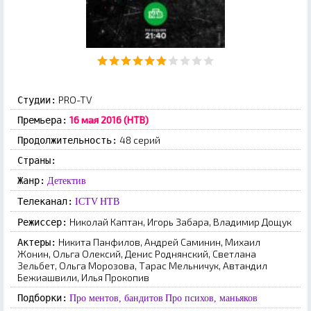
PRO-TV
Студии:
16 мая 2016 (НТВ)
Премьера:
48 серий
Продолжительность:
Страны:
Жанр:
Детектив
Телеканал:
ICTV
НТВ
Николай Каптан, Игорь Забара, Владимир Дощук
Режиссер:
Никита Панфилов, Андрей Саминин, Михаил
Актеры:
Жонин, Ольга Олексий, Денис Роднянский, Светлана
Зельбет, Ольга Морозова, Тарас Мельничук, Автандил
Бежиашвили, Илья Прокопив
Подборки:
Про ментов, бандитов
Про психов, маньяков