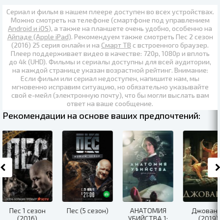
Сериал и фильм в нашем плеере доступен во всех устройствах.
Можно смотреть на телефоне (смартфоне под управлением
Android и iOS
), а также на планшете очень удобно, особенно на
Айпаде (Apple iPad)
. Рекомендуем также
смотреть Пес 2 сезон
(2016) 25 серия онлайн
и на
Смарт ТВ
с встроенного браузер.
Плеер поддерживает видео в качестве:
720p
,
1080p
и вплоть
до
4k (UHD)
. Фильмы и сериалы доступны для всей аудитории,
на каждой странице указан возрастной рейтинг. Внимание:
Если фильм или сериал недоступен, напишите нам, мы
мгновенно исправим ситуацию, но обязательно указывайте
свой е-мейл (электронную почту), что бы могли выслать вам
ответ на ваше сообщение.
Рекомендации на основе ваших предпочтений:
Пес 1 сезон
Пес (5 сезон)
АНАТОМИЯ
Джован
(2016)
УБИЙСТВА 1:
(2019)