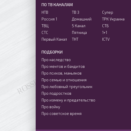
ПО ТВ КАНАЛАМ
НТВ
ТВ 3
Супер
Россия 1
Домашний
ТРК Украина
ТВЦ
5 Канал
СТБ
СТС
Пятница
1+1
Первый Канал
ТНТ
ICTV
ПОДБОРКИ
Про наследство
Про ментов и бандитов
Про психов, маньяков
Про семью и отношения
Про любовный треугольник
Про подростков
Про измену и предательство
Про войну
Про советское время