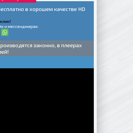
 бесплатно в хорошем качестве HD
 клик!
ях и мессенджерах:
роизводятся законно, в плеерах
лей!