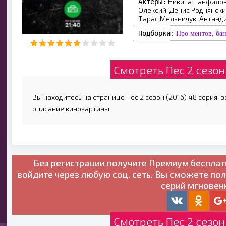
Никита Панфилов
Актеры:
Олексий, Денис Роднянски
Тарас Мельничук, Автанд
Подборки:
Про ментов, ба
Смотреть Пес 2 сезон 
Вы находитесь на странице Пес 2 сезон (2016) 48 серия, 
описание кинокартины.
Без регистрации получите
Премиум бесплат
войдите через любую соц. сеть. Вы сможете по
серий мгновен
Смотреть Пес 2 сезон 