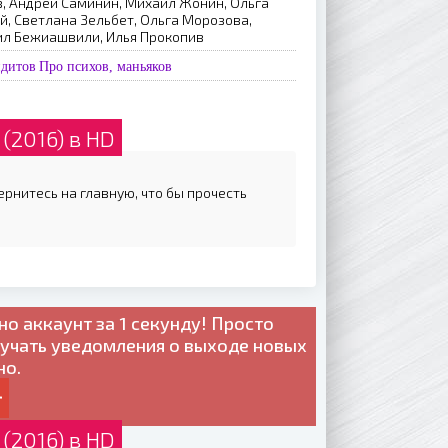
, Андрей Саминин, Михаил Жонин, Ольга
й, Светлана Зельбет, Ольга Морозова,
ил Бежиашвили, Илья Прокопив
ндитов
Про психов, маньяков
(2016) в HD
вернитесь на главную, что бы прочесть
но
аккаунт за 1 секунду! Просто
лучать уведомления о выходе новых
но.
(2016) в HD