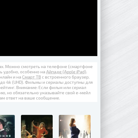
вах. Можно смотреть на телефоне (смартфоне
нь удобно, особенно на
Айпаде (Apple iPad)
.
онлайн
и на
Смарт ТВ
с встроенного браузер.
 до
4k (UHD)
. Фильмы и сериалы доступны для
ейтинг. Внимание: Если фильм или сериал
ию, но обязательно указывайте свой е-мейл
вам ответ на ваше сообщение.