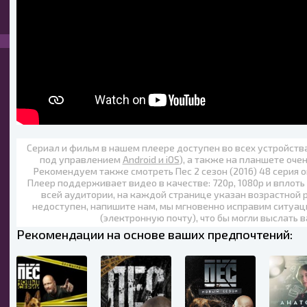
Сериал и фильм в нашем плеере доступен во всех устройст
под управлением
Android и iOS
), а также на планшете оче
Рекомендуем также
смотреть Пес 2 сезон (2016) 48 серия 
Плеер поддерживает видео в качестве:
720p
,
1080p
и вплоть
всей аудитории, на каждой странице указан возрастной р
недоступен, напишите нам, мы мгновенно исправим ситуац
(электронную почту), что бы могли выслать 
Рекомендации на основе ваших предпочтений: