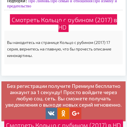
Подборки:
Про Любовь
Про семью и отношения
Про измену и
предательство
Смотреть Кольцо с рубином (2017) в
HD
Вы находитесь на странице Кольцо с рубином (2017) 17
серия, вернитесь на главную, что бы прочесть описание
кинокартины.
Без регистрации получите
Премиум бесплатно
аккаунт за 1 секунду! Просто войдите через
любую соц. сеть. Вы сможете получать
уведомления о выходе новых серий мгновенно.
Смотреть Кольцо с рубином (2017) в HD