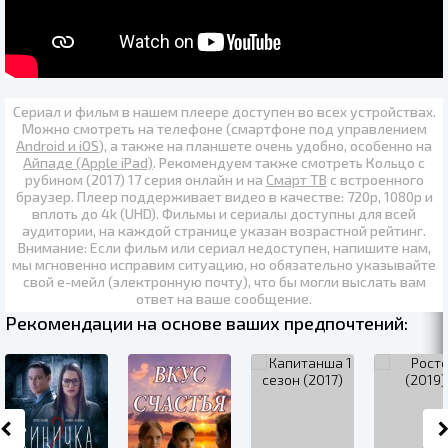
Сериал и фильм в нашем плеере доступен во всех устройствах.
Можно смотреть на телефоне (смартфоне под управлением
Android и iOS
), а также на планшете очень удобно, особенно на
Айпаде (Apple iPad)
. Рекомендуем также
смотреть Кольцо с
рубином (2017) 17 серия онлайн
и на
Смарт ТВ
с встроенного
браузер. Плеер поддерживает видео в качестве:
720p
,
1080p
и
вплоть до
4k (UHD)
. Фильмы и сериалы доступны для всей
аудитории, на каждой странице указан возрастной рейтинг.
Внимание: Если фильм или сериал недоступен, напишите нам,
мы мгновенно исправим ситуацию, но обязательно указывайте
свой е-мейл (электронную почту), что бы могли выслать вам
ответ на ваше сообщение.
Рекомендации на основе ваших предпочтений: